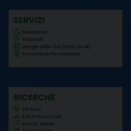
o
r
e
I
a
p
k
s
n
m
p
SERVIZI
t
Newsletter
Webmail
Liturgia delle Ore (Santi locali)
Formazione Permanente
RICERCHE
Persone
Enti e Parrocchie
Orari S. Messe