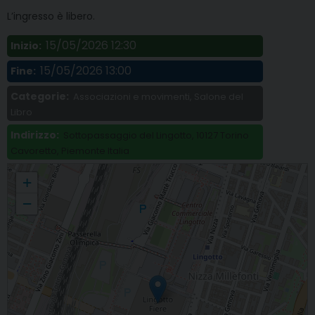
L’ingresso è libero.
15/05/2026 12:30
Inizio:
15/05/2026 13:00
Fine:
Categorie:
Associazioni e movimenti, Salone del
Libro
Indirizzo:
Sottopassaggio del Lingotto, 10127 Torino
Cavoretto, Piemonte Italia
«Un anno da Mounjou nel cuore dell'Africa. A Bocaranga con il Cuamm»,
+
doppia presentazione libro
−