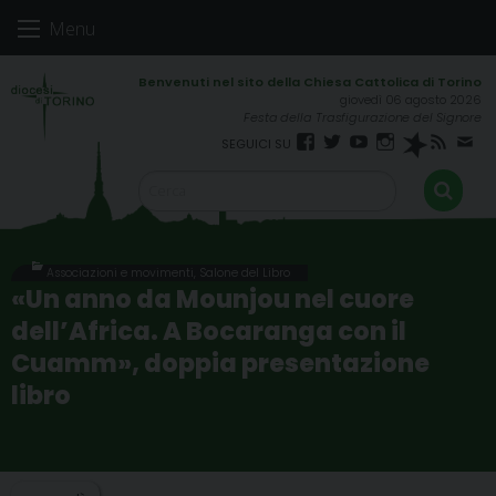
Skip
Menu
to
content
giovedì 06 agosto 2026
Festa della Trasfigurazione del Signore
Facebook
Twitter
YouTube
Instagram
Spreaker
RSS
New
FEED
Associazioni e movimenti
,
Salone del Libro
«Un anno da Mounjou nel cuore
dell’Africa. A Bocaranga con il
Cuamm», doppia presentazione
libro