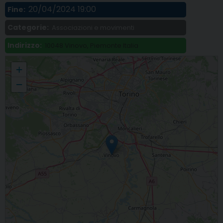
20/04/2024 19:00
Fine:
Categorie:
Associazioni e movimenti
Indirizzo:
10048 Vinovo, Piemonte Italia
«Vis à vis», a Vinovo sfilata di moda solidale
+
−