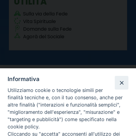
UTILITÀ
Sulla via della Fede
Vita Spirituale
Domande sulla Fede
Agorà del Sociale
Informativa
Utilizziamo cookie o tecnologie simili per
finalità tecniche e, con il tuo consenso, anche per
altre finalità ("interazioni e funzionalità semplici",
Arcidiocesi di Torino
"miglioramento dell'esperienza", "misurazione" e
Curia metropolitana
"targeting e pubblicità") come specificato nella
Via dell'Arcivescovado 12 - 10121 Torino
cookie policy.
Centralino tel. 011.51.56.300
Cliccando su "accetta" acconsenti all'utilizzo dei