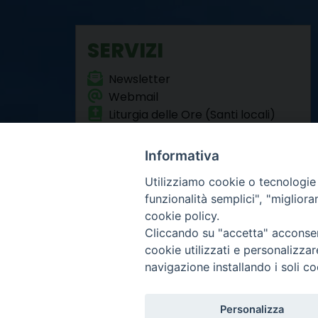
SERVIZI
Newsletter
Webmail
Liturgia delle Ore (Santi locali)
Formazione Permanente
Informativa
Utilizziamo cookie o tecnologie s
funzionalità semplici", "miglior
cookie policy.
Cliccando su "accetta" acconsent
Arcidiocesi di Torino
cookie utilizzati e personalizza
Curia metropolitana
navigazione installando i soli co
Via dell'Arcivescovado 
Centralino tel. 011.51.5
Infor
Copyright 2000-2026 -
Personalizza