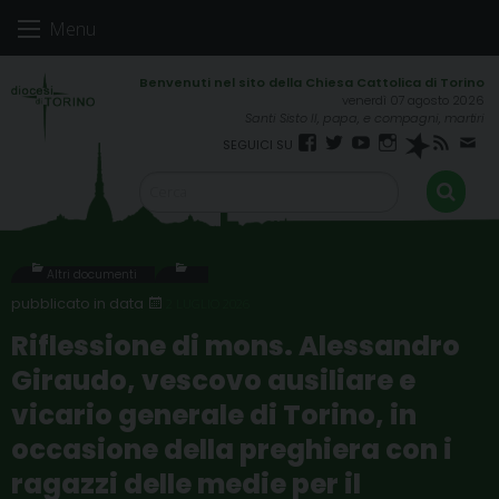
Skip
Menu
to
content
venerdì 07 agosto 2026
Santi Sisto II, papa, e compagni, martiri
Facebook
Twitter
YouTube
Instagram
Spreaker
RSS
New
FEED
Altri documenti
2 LUGLIO 2026
Riflessione di mons. Alessandro
Giraudo, vescovo ausiliare e
vicario generale di Torino, in
occasione della preghiera con i
ragazzi delle medie per il