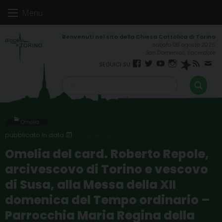
Skip
Menu
to
content
sabato 08 agosto 2026
San Domenico, sacerdote
Facebook
Twitter
YouTube
Instagram
Spreaker
RSS
New
FEED
Omelia
21 GIUGNO 2026
Omelia del card. Roberto Repole,
arcivescovo di Torino e vescovo
di Susa, alla Messa della XII
domenica del Tempo ordinario –
Parrocchia Maria Regina della