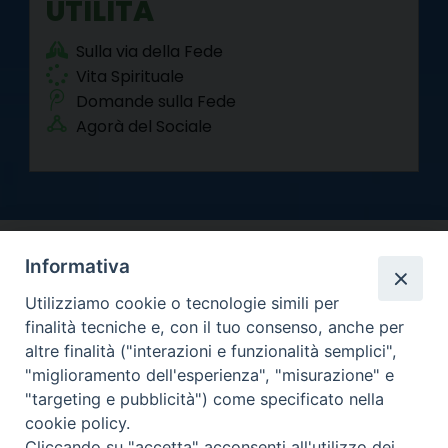
UTILITÀ
Sulla via della Fede
Vita Spirituale
Domande sulla Fede
Agorà del Sociale
Informativa
Utilizziamo cookie o tecnologie simili per
finalità tecniche e, con il tuo consenso, anche per
altre finalità ("interazioni e funzionalità semplici",
Arcidiocesi di Torino
"miglioramento dell'esperienza", "misurazione" e
Curia metropolitana
"targeting e pubblicità") come specificato nella
Via dell'Arcivescovado 12 - 10121 Torino
cookie policy.
Centralino tel. 011.51.56.300
Cliccando su "accetta" acconsenti all'utilizzo dei