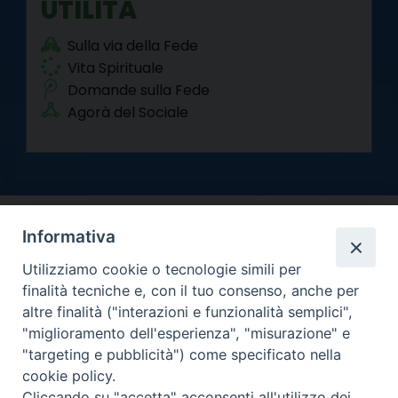
UTILITÀ
Sulla via della Fede
Vita Spirituale
Domande sulla Fede
Agorà del Sociale
Informativa
Utilizziamo cookie o tecnologie simili per
finalità tecniche e, con il tuo consenso, anche per
altre finalità ("interazioni e funzionalità semplici",
Arcidiocesi di Torino
"miglioramento dell'esperienza", "misurazione" e
Curia metropolitana
"targeting e pubblicità") come specificato nella
Via dell'Arcivescovado 12 - 10121 Torino
cookie policy.
Centralino tel. 011.51.56.300
Cliccando su "accetta" acconsenti all'utilizzo dei