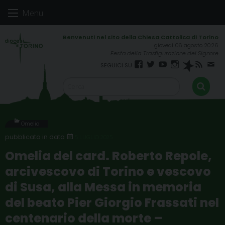
Skip
Menu
to
content
giovedì 06 agosto 2026
Festa della Trasfigurazione del Signore
Facebook
Twitter
YouTube
Instagram
Spreaker
RSS
New
FEED
Omelia
5 LUGLIO 2025
Omelia del card. Roberto Repole,
arcivescovo di Torino e vescovo
di Susa, alla Messa in memoria
del beato Pier Giorgio Frassati nel
centenario della morte –