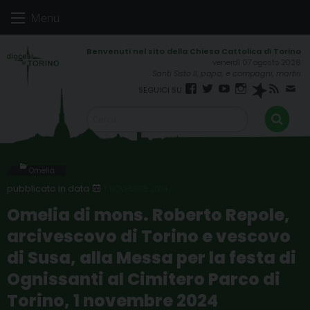
Skip
Menu
to
content
venerdì 07 agosto 2026
Santi Sisto II, papa, e compagni, martiri
Facebook
Twitter
YouTube
Instagram
Spreaker
RSS
New
FEED
Omelia
1 NOVEMBRE 2024
Omelia di mons. Roberto Repole,
arcivescovo di Torino e vescovo
di Susa, alla Messa per la festa di
Ognissanti al Cimitero Parco di
Torino, 1 novembre 2024