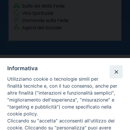
Sulla via della Fede
Vita Spirituale
Domande sulla Fede
Agorà del Sociale
Informativa
Utilizziamo cookie o tecnologie simili per
finalità tecniche e, con il tuo consenso, anche per
altre finalità ("interazioni e funzionalità semplici",
Arcidiocesi di Torino
"miglioramento dell'esperienza", "misurazione" e
Curia metropolitana
"targeting e pubblicità") come specificato nella
Via dell'Arcivescovado 12 - 10121 Torino
cookie policy.
Centralino tel. 011.51.56.300
Cliccando su "accetta" acconsenti all'utilizzo dei
cookie. Cliccando su "personalizza" puoi avere
Informativa privacy
Copyright 2000-2026 -