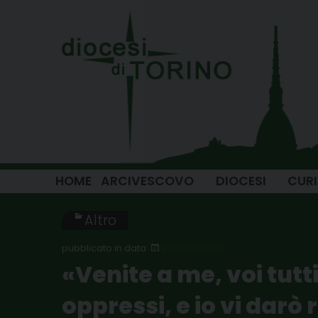
Skip
to
content
HOME
ARCIVESCOVO
DIOCESI
CUR
Altro
6 FEBBRAIO 2020
«Venite a me, voi tutt
oppressi, e io vi darò