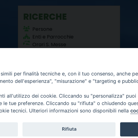
RICERCHE
Persone
Enti e Parrocchie
Orari S. Messe
Beni Culturali
imili per finalità tecniche e, con il tuo consenso, anche per 
amento dell'esperienza", "misurazione" e "targeting e pubbli
i all'utilizzo dei cookie. Cliccando su "personalizza" puoi
re le tue preferenze. Cliccando su "rifiuta" o chiudendo que
okie tecnici. Ulteriori informazioni sono disponibili nella
coo
12 - 10121 Torino
6.300
mativa privacy
Rifiuta