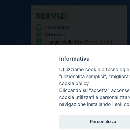
SERVIZI
Newsletter
Webmail
Liturgia delle Ore (Santi locali)
Formazione Permanente
Informativa
Utilizziamo cookie o tecnologie s
funzionalità semplici", "miglior
cookie policy.
Cliccando su "accetta" acconsent
Arcidiocesi di Torino
cookie utilizzati e personalizza
Curia metropolitana
navigazione installando i soli co
Via dell'Arcivescovado 
Centralino tel. 011.51.5
Infor
Copyright 2000-2026 -
Personalizza