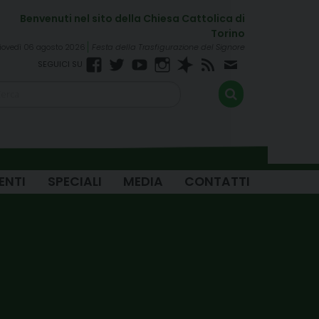
iovedì 06 agosto 2026
Festa della Trasfigurazione del Signore
Facebook
Twitter
YouTube
Instagram
Spreaker
RSS
Newsletter
FEED
ENTI
SPECIALI
MEDIA
CONTATTI