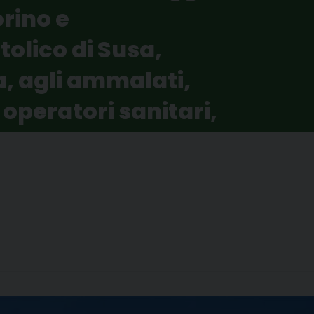
orino e
olico di Susa,
, agli ammalati,
i operatori sanitari,
i e civili della in
II Giornata Mondiale
 441 Kb)