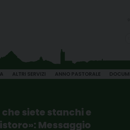
g
IA
ALTRI SERVIZI
ANNO PASTORALE
DOCUM
i che siete stanchi e
 ristoro»: Messaggio