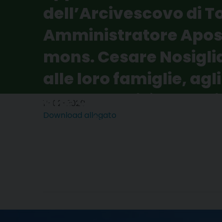
dell’Arcivescovo di T
Amministratore Apost
mons. Cesare Nosiglia
alle loro famiglie, agl
alle comunità ecclesial
11-02-2020
Download allegato
occasione della XXVI
del Malato 2020 (pdf,