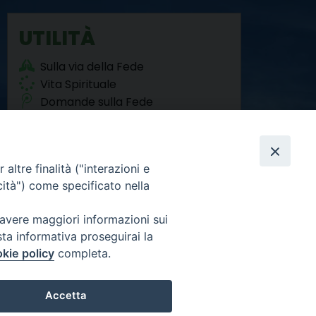
o
r
e
I
a
p
k
s
n
m
p
UTILITÀ
t
Sulla via della Fede
Vita Spirituale
Domande sulla Fede
Agorà del Sociale
altre finalità ("interazioni e
cità") come specificato nella
 avere maggiori informazioni sui
sta informativa proseguirai la
Facebook
Twitter
YouTube
Instagram
RSS
Newsletter
FEED
kie policy
completa.
Accetta