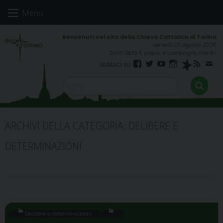
Skip
Menu
to
content
venerdì 07 agosto 2026
Santi Sisto II, papa, e compagni, martiri
Facebook
Twitter
YouTube
Instagram
Spreaker
RSS
New
FEED
ARCHIVI DELLA CATEGORIA:
DELIBERE E
DETERMINAZIONI
Delibere e determinazioni