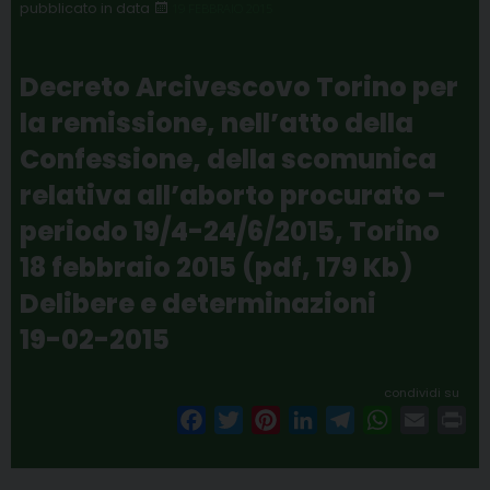
19 FEBBRAIO 2015
Decreto Arcivescovo Torino per
la remissione, nell’atto della
Confessione, della scomunica
relativa all’aborto procurato –
periodo 19/4-24/6/2015, Torino
18 febbraio 2015 (pdf, 179 Kb)
Delibere e determinazioni
19-02-2015
condividi su
F
T
P
L
T
W
E
P
a
w
i
i
e
h
m
r
c
i
n
n
l
a
a
i