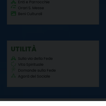
Enti e Parrocchie
Orari S. Messe
Beni Culturali
UTILITÀ
Sulla via della Fede
Vita Spirituale
Domande sulla Fede
Agorà del Sociale