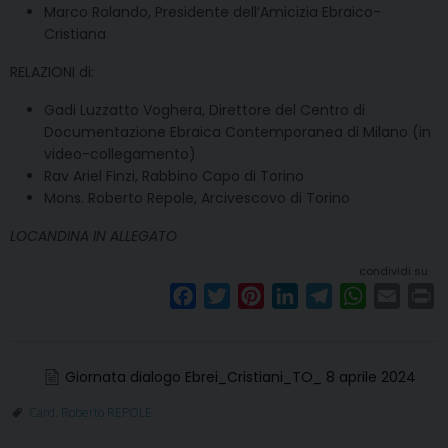
Marco Rolando, Presidente dell’Amicizia Ebraico-
Cristiana
RELAZIONI di:
Gadi Luzzatto Voghera, Direttore del Centro di
Documentazione Ebraica Contemporanea di Milano (in
video-collegamento)
Rav Ariel Finzi, Rabbino Capo di Torino
Mons. Roberto Repole, Arcivescovo di Torino
LOCANDINA IN ALLEGATO
condividi su
F
T
P
L
T
W
E
P
a
w
i
i
e
h
m
r
c
i
n
n
l
a
a
i
e
t
t
k
e
t
i
n
Giornata dialogo Ebrei_Cristiani_TO_ 8 aprile 2024
b
t
e
e
g
s
l
t
Card. Roberto REPOLE
o
e
r
d
r
A