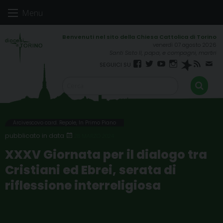
Skip
Menu
to
content
venerdì 07 agosto 2026
Santi Sisto II, papa, e compagni, martiri
Facebook
Twitter
YouTube
Instagram
Spreaker
RSS
New
FEED
Arcivescovo card. Repole
,
In Primo Piano
28 MARZO 2024
XXXV Giornata per il dialogo tra
Cristiani ed Ebrei, serata di
riflessione interreligiosa