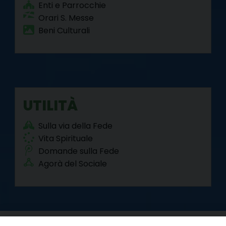
Enti e Parrocchie
Orari S. Messe
Beni Culturali
UTILITÀ
Sulla via della Fede
Vita Spirituale
Domande sulla Fede
Agorà del Sociale