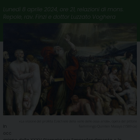
Lunedì 8 aprile 2024, ore 21, relazioni di mons.
Repole, rav. Finzi e dottor Luzzato Voghera
«La visione del profeta Ezechiele della valle delle ossa aride», opera del pittore
In
fiammingo Quinten Massys (1589 ca)
occ