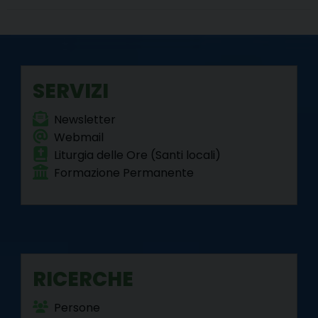
o
r
e
I
a
p
k
s
n
m
p
t
SERVIZI
Newsletter
Webmail
Liturgia delle Ore (Santi locali)
Formazione Permanente
RICERCHE
Persone