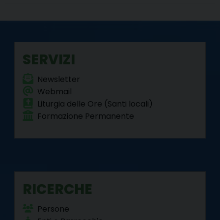
b
t
e
e
g
s
l
t
o
e
r
d
r
A
o
r
e
I
a
p
k
s
n
m
p
SERVIZI
t
Newsletter
Webmail
Liturgia delle Ore (Santi locali)
Formazione Permanente
RICERCHE
Persone