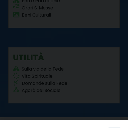
Enti e Parrocchie
Orari S. Messe
Beni Culturali
UTILITÀ
Sulla via della Fede
Vita Spirituale
Domande sulla Fede
Agorà del Sociale