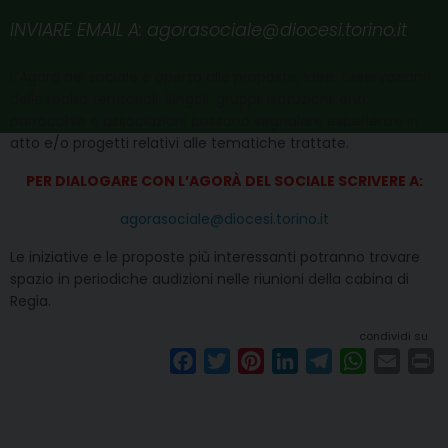
INVIARE EMAIL A: agorasociale@diocesi.torino.it
L’Agorà del sociale è aperta alle proposte, idee, osservazioni
delle realtà territoriali. Singoli, gruppi, istituzioni, enti,
parrocchie e associazioni possono segnalare esperienze in
atto e/o progetti relativi alle tematiche trattate.
PER DIALOGARE CON L’AGORÀ
DEL SOCIALE SCRIVERE A:
agorasociale@diocesi.torino.it
Le iniziative e le proposte più interessanti potranno trovare
spazio in periodiche audizioni nelle riunioni della cabina di
Regia.
condividi su
F
T
P
L
T
W
E
P
a
w
i
i
e
h
m
r
c
i
n
n
l
a
a
i
e
t
t
k
e
t
i
n