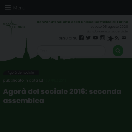
Skip
Menu
to
content
sabato 08 agosto 2026
San Domenico, sacerdote
Facebook
Twitter
YouTube
Instagram
Spreaker
RSS
New
FEED
Agorà del sociale
16 APRILE 2018
Agorà del sociale 2016: seconda
assemblea