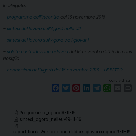
In allegato:
–
programma dell’incontro
del 16 novembre 2016
–
sintesi del lavoro sull’Agorà nelle UP
–
sintesi del lavoro sull’Agorà tra i giovani
–
saluto e introduzione ai lavori
del 16 novembre 2016 di mons.
Nosiglia
–
conclusioni dell’Agorà del 16 novembre 2016 – LIBRETTO
condividi su
F
T
P
L
T
W
E
P
a
w
i
i
e
h
m
r
c
i
n
n
l
a
a
i
e
t
t
k
e
t
i
n
Programma_agora19-11-16
b
t
e
e
g
s
l
t
sintesi_agora_nelleUP19-11-16
o
e
r
d
r
A
report finale Generazione di Idee_giovanixagora19-11-16
o
r
e
I
a
p