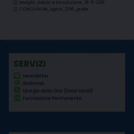
Nosiglia_Saluto e introduzione_19-11-2016
k
s
n
m
p
CONCLUSIONI_agora_2016_guida
t
SERVIZI
Newsletter
Webmail
Liturgia delle Ore (Santi locali)
Formazione Permanente