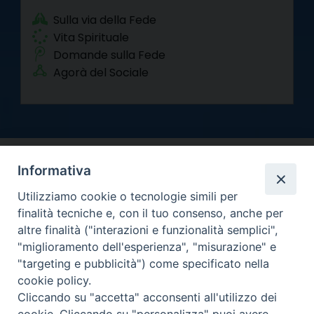
Sulla via della Fede
Vita Spirituale
Domande sulla Fede
Agorà del Sociale
Informativa
Utilizziamo cookie o tecnologie simili per
finalità tecniche e, con il tuo consenso, anche per
altre finalità ("interazioni e funzionalità semplici",
Arcidiocesi di Torino
"miglioramento dell'esperienza", "misurazione" e
Curia metropolitana
"targeting e pubblicità") come specificato nella
Via dell'Arcivescovado 12 - 10121 Torino
cookie policy.
Centralino tel. 011.51.56.300
Cliccando su "accetta" acconsenti all'utilizzo dei
Informativa privacy