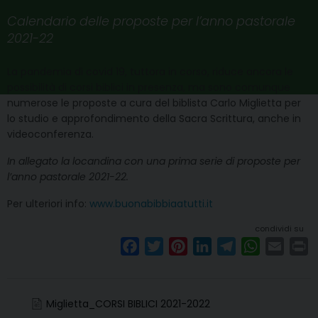
Calendario delle proposte per l’anno pastorale
2021-22
La pandemia di covid 19, tuttora in corso, riduce ancora le
possibilità di corsi biblici in presenza, ma sono comunque
numerose le proposte a cura del biblista Carlo Miglietta per
lo studio e approfondimento della Sacra Scrittura, anche in
videoconferenza.
In allegato la locandina con una prima serie di proposte per
l’anno pastorale 2021-22.
Per ulteriori info:
www.buonabibbiaatutti.it
condividi su
F
T
P
L
T
W
E
P
a
w
i
i
e
h
m
r
c
i
n
n
l
a
a
i
e
t
t
k
e
t
i
n
Miglietta_CORSI BIBLICI 2021-2022