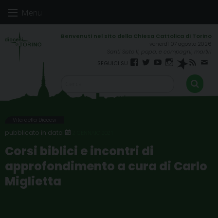
Skip
Menu
to
content
venerdì 07 agosto 2026
Santi Sisto II, papa, e compagni, martiri
Facebook
Twitter
YouTube
Instagram
Spreaker
RSS
New
FEED
Vita della Diocesi
2 GENNAIO 2021
Corsi biblici e incontri di
approfondimento a cura di Carlo
Miglietta