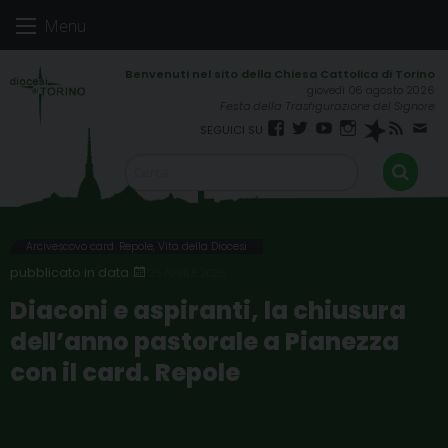
Skip
Menu
to
content
giovedì 06 agosto 2026
Festa della Trasfigurazione del Signore
Facebook
Twitter
YouTube
Instagram
Spreaker
RSS
New
FEED
Arcivescovo card. Repole
,
Vita della Diocesi
25 APRILE 2026
Diaconi e aspiranti, la chiusura
dell’anno pastorale a Pianezza
con il card. Repole