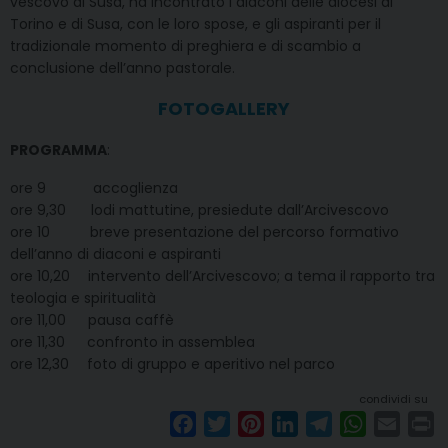
vescovo di Susa, ha incontrato i diaconi delle diocesi di
Torino e di Susa, con le loro spose, e gli aspiranti per il
tradizionale momento di preghiera e di scambio a
conclusione dell’anno pastorale.
FOTOGALLERY
PROGRAMMA
:
ore 9 accoglienza
ore 9,30 lodi mattutine, presiedute dall’Arcivescovo
ore 10 breve presentazione del percorso formativo
dell’anno di diaconi e aspiranti
ore 10,20 intervento dell’Arcivescovo; a tema il rapporto tra
teologia e spiritualità
ore 11,00 pausa caffè
ore 11,30 confronto in assemblea
ore 12,30 foto di gruppo e aperitivo nel parco
condividi su
F
T
P
L
T
W
E
P