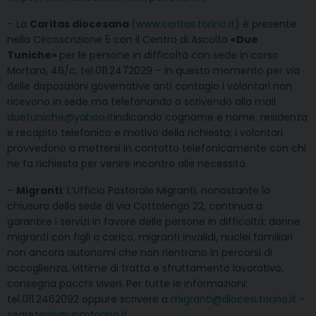
– La
Caritas diocesana
(
www.caritas.torino.it
) è presente
nella Circoscrizione 5 con il Centro di Ascolto
«Due
Tuniche»
per le persone in difficoltà con sede in corso
Mortara, 46/c, tel.011.2472029 – In questo momento per via
delle disposizioni governative anti contagio i volontari non
ricevono in sede ma telefonando o scrivendo alla mail
duetuniche@yahoo.i
t
indicando cognome e nome, residenza
e recapito telefonico e motivo della richiesta; i volontari
provvedono a mettersi in contatto telefonicamente con chi
ne fa richiesta per venire incontro alle necessità.
–
Migranti
: L’Ufficio Pastorale Migranti, nonostante la
chiusura della sede di via Cottolengo 22, continua a
garantire i servizi in favore delle persone in difficoltà: donne
migranti con figli a carico, migranti invalidi, nuclei familiari
non ancora autonomi che non rientrano in percorsi di
accoglienza, vittime di tratta e sfruttamento lavorativo,
consegna pacchi viveri. Per tutte le informazioni:
tel.011.2462092 oppure scrivere a
migranti@diocesi.torino.it
–
segreteria@upmtorino.it
.