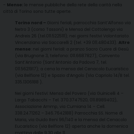
–
Mense:
le mense pubbliche della rete della carità nella
città di Torino sono tutte aperte.
Torino nord –
Giorni feriali, parrocchia Sant’Alfonso via
Netro 3 (corso Tassoni) e Mensa del Cottolengo via
Andreis 26 (tel.011.5225111); nei giorni festivi Volontariato
Vincenziano via Saccarelli 2 (tel. +39 011.480433).
Altre
mense
: nei giorni feriali: a pranzo Sacro Cuore di Gesù
(via Brugnone 3, telefono: 011.6687827), Convento
Sant’Antonio (Sant’Antonio da Padova 7, tel.
011.5621917); a cena la mensa del Cenacolo Eucaristico
(via Belfiore 12) e Spazio d’Angolo (Via Capriolo 14/B tel.
335.1306188 ).
Nei giorni festivi: Mensa del Povero (via Guinicelli 4 –
Largo Tabacchi – Tel. 370.3747520, 011.8989402),
Associazione Ammp, via Cumiana 14 – Cell.
338.2471262 – 346.7642188) Parrocchia SS. Nome di
Maria, via Guido Reni 96/140 e la mensa del Cenacolo
Eucaristico (via Belfiore 12) aperta anche la domenica
mattina dalle 9.30 alle 11.