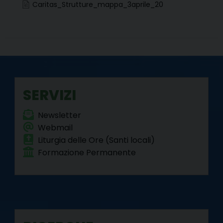
b
t
e
e
g
s
l
t
Caritas_Strutture_mappa_3aprile_20
o
e
r
d
r
A
o
r
e
I
a
p
k
s
n
m
p
t
SERVIZI
Newsletter
Webmail
Liturgia delle Ore (Santi locali)
Formazione Permanente