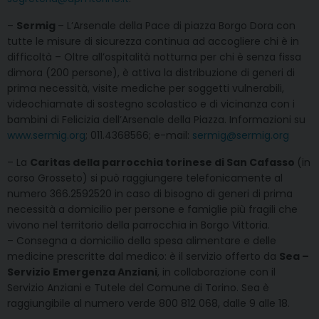
–
Sermig
– L’Arsenale della Pace di piazza Borgo Dora con
tutte le misure di sicurezza continua ad accogliere chi è in
difficoltà – Oltre all’ospitalità notturna per chi è senza fissa
dimora (200 persone), è attiva la distribuzione di generi di
prima necessità, visite mediche per soggetti vulnerabili,
videochiamate di sostegno scolastico e di vicinanza con i
bambini di Felicizia dell’Arsenale della Piazza. Informazioni su
www.sermig.org
; 011.4368566; e-mail:
sermig@sermig.org
– La
Caritas della parrocchia torinese di San Cafasso
(in
corso Grosseto) si può raggiungere telefonicamente al
numero 366.2592520 in caso di bisogno di generi di prima
necessità a domicilio per persone e famiglie più fragili che
vivono nel territorio della parrocchia in Borgo Vittoria.
– Consegna a domicilio della spesa alimentare e delle
medicine prescritte dal medico: è il servizio offerto da
Sea –
Servizio Emergenza Anziani
, in collaborazione con il
Servizio Anziani e Tutele del Comune di Torino. Sea è
raggiungibile al numero verde 800 812 068, dalle 9 alle 18.