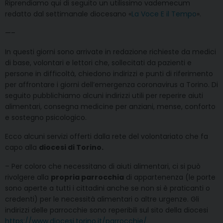
Riprendiamo qui di seguito un utilissimo vademecum
redatto dal settimanale diocesano «
La Voce E il Tempo
».
—–
In questi giorni sono arrivate in redazione richieste da medici
di base, volontari e lettori che, sollecitati da pazienti e
persone in difficoltà, chiedono indirizzi e punti di riferimento
per affrontare i giorni dell’emergenza coronavirus a Torino. Di
seguito pubblichiamo alcuni indirizzi utili per reperire aiuti
alimentari, consegna medicine per anziani, mense, conforto
e sostegno psicologico.
Ecco alcuni servizi offerti dalla rete del volontariato che fa
capo alla
diocesi di Torino.
– Per coloro che necessitano di aiuti alimentari, ci si può
rivolgere alla
propria parrocchia
di appartenenza (le porte
sono aperte a tutti i cittadini anche se non si è praticanti o
credenti) per le necessità alimentari o altre urgenze. Gli
indirizzi delle parrocchie sono reperibili sul sito della diocesi
https://www.diocesi.torino.it/parrocchie/