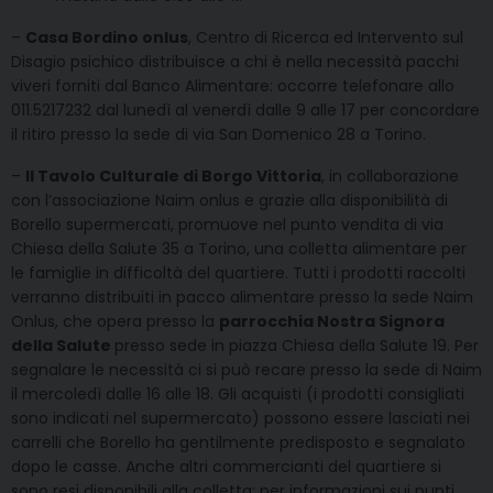
–
Casa Bordino onlus
, Centro di Ricerca ed Intervento sul
Disagio psichico distribuisce a chi è nella necessità pacchi
viveri forniti dal Banco Alimentare: occorre telefonare allo
011.5217232 dal lunedì al venerdì dalle 9 alle 17 per concordare
il ritiro presso la sede di via San Domenico 28 a Torino.
–
Il Tavolo Culturale di Borgo Vittoria
, in collaborazione
con l’associazione Naim onlus e grazie alla disponibilità di
Borello supermercati, promuove nel punto vendita di via
Chiesa della Salute 35 a Torino, una colletta alimentare per
le famiglie in difficoltà del quartiere. Tutti i prodotti raccolti
verranno distribuiti in pacco alimentare presso la sede Naim
Onlus, che opera presso la
parrocchia Nostra Signora
della Salute
presso sede in piazza Chiesa della Salute 19. Per
segnalare le necessità ci si può recare presso la sede di Naim
il mercoledì dalle 16 alle 18. Gli acquisti (i prodotti consigliati
sono indicati nel supermercato) possono essere lasciati nei
carrelli che Borello ha gentilmente predisposto e segnalato
dopo le casse. Anche altri commercianti del quartiere si
sono resi disponibili alla colletta: per informazioni sui punti