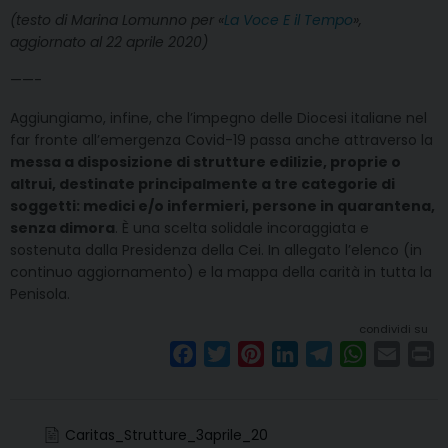
(testo di Marina Lomunno per «
La Voce E il Tempo
»,
aggiornato al 22 aprile 2020)
——-
Aggiungiamo, infine, che l’impegno delle Diocesi italiane nel
far fronte all’emergenza Covid-19 passa anche attraverso la
messa a disposizione di strutture edilizie, proprie o
altrui, destinate principalmente a tre categorie di
soggetti: medici e/o infermieri, persone in quarantena,
senza dimora
. È una scelta solidale incoraggiata e
sostenuta dalla Presidenza della Cei. In allegato l’elenco (in
continuo aggiornamento) e la mappa della carità in tutta la
Penisola.
condividi su
F
T
P
L
T
W
E
P
a
w
i
i
e
h
m
r
c
i
n
n
l
a
a
i
e
t
t
k
e
t
i
n
Caritas_Strutture_3aprile_20