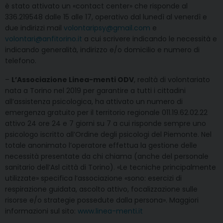
è stato attivato un «contact center» che risponde al
336.219548 dalle 15 alle 17, operativo dal lunedì al venerdì e
due indirizzi mail
volontaripsy@gmail.com
e
volontari@anfitorino.it
a cui scrivere indicando le necessità e
indicando generalità, indirizzo e/o domicilio e numero di
telefono.
–
L’Associazione Linea-menti ODV
, realtà di volontariato
nata a Torino nel 2019 per garantire a tutti i cittadini
all’assistenza psicologica, ha attivato un numero di
emergenza gratuito per il territorio regionale 011.19.62.02.22
attivo 24 ore 24 e 7 giorni su 7 a cui risponde sempre uno
psicologo iscritto all’Ordine degli psicologi del Piemonte. Nel
totale anonimato l’operatore effettua la gestione delle
necessità presentate da chi chiama (anche del personale
sanitario dell’Asl città di Torino). «Le tecniche principalmente
utilizzate» specifica l’associazione «sono: esercizi di
respirazione guidata, ascolto attivo, focalizzazione sulle
risorse e/o strategie possedute dalla persona». Maggiori
informazioni sul sito:
www.linea-menti.it