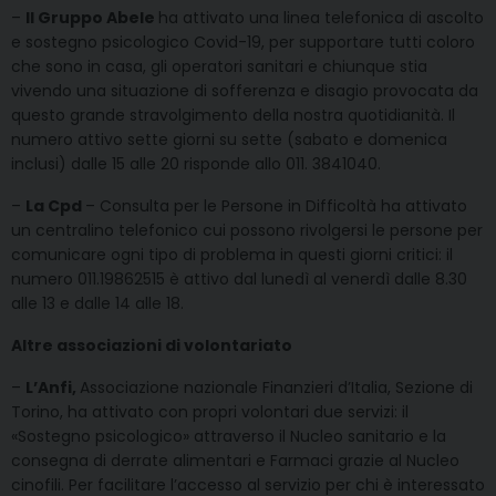
–
Il Gruppo Abele
ha attivato una linea telefonica di ascolto
e sostegno psicologico Covid-19, per supportare tutti coloro
che sono in casa, gli operatori sanitari e chiunque stia
vivendo una situazione di sofferenza e disagio provocata da
questo grande stravolgimento della nostra quotidianità. Il
numero attivo sette giorni su sette (sabato e domenica
inclusi) dalle 15 alle 20 risponde allo 011. 3841040.
–
La Cpd
– Consulta per le Persone in Difficoltà ha attivato
un centralino telefonico cui possono rivolgersi le persone per
comunicare ogni tipo di problema in questi giorni critici: il
numero 011.19862515 è attivo dal lunedì al venerdì dalle 8.30
alle 13 e dalle 14 alle 18.
Altre associazioni di volontariato
–
L’Anfi,
Associazione nazionale Finanzieri d’Italia, Sezione di
Torino, ha attivato con propri volontari due servizi: il
«Sostegno psicologico» attraverso il Nucleo sanitario e la
consegna di derrate alimentari e Farmaci grazie al Nucleo
cinofili. Per facilitare l’accesso al servizio per chi è interessato