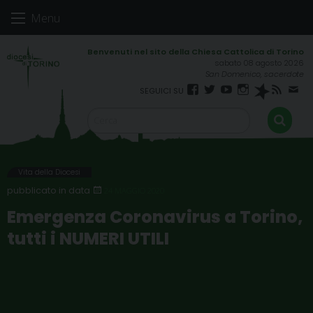
Skip
Menu
to
content
sabato 08 agosto 2026
San Domenico, sacerdote
Facebook
Twitter
YouTube
Instagram
Spreaker
RSS
New
FEED
Vita della Diocesi
24 MAGGIO 2020
Emergenza Coronavirus a Torino,
tutti i NUMERI UTILI