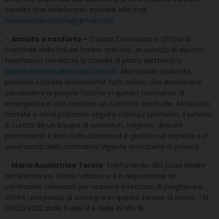
vendita che aderiscono: scrivere alla mail
tavoloborgovittoria@gmail.com
.
–
Ascolto e conforto –
Caritas Diocesana e Ufficio di
Pastorale della Salute hanno attivato un servizio di ascolto
telematico mediante la casella di posta elettronica
ascoltofraterno@diocesi.torino.it
. Alla casella dedicata
possono scrivere liberamente tutti coloro che desiderano
condividere le proprie fatiche in questo momento di
emergenza e che cercano un conforto spirituale. All’ascolto
tramite e-mail potranno seguire colloqui telefonici. Il servizio
è curato da un’équipe di sacerdoti, religiose, diaconi
permanenti e laici della diocesi ed è gestito nel rispetto e in
osservanza della normativa vigente in materia di privacy.
–
Maria Ausiliatrice Torino
: telefonando alla Casa Madre
dei Salesiani a Torino Valdocco è a disposizione un
confratello salesiano per ricevere intenzioni di preghiera e
offrire una parola di sostegno in questo tempo di prova. Tel.
011.5224822 dalle 9 alle 12 e dalle 15 alle 18.