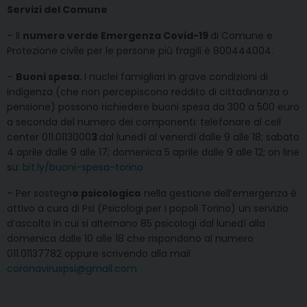
Servizi del Comune
– Il
numero verde Emergenza Covid-19
di Comune e
Protezione civile per le persone più fragili è 800444004.
–
Buoni spesa.
I nuclei famigliari in grave condizioni di
indigenza (che non percepiscono reddito di cittadinanza o
pensione) possono richiedere buoni spesa da 300 a 500 euro
a seconda del numero dei componenti: telefonare al cell
center 011.0113000
3
dal lunedì al venerdì dalle 9 alle 18; sabato
4 aprile dalle 9 alle 17; domenica 5 aprile dalle 9 alle 12; on line
su:
bit.ly/buoni-spesa-torino
– Per sostegn
o psicologico
nella gestione dell’emergenza è
attivo a cura di Psi (Psicologi per i popoli Torino) un servizio
d’ascolto in cui si alternano 85 psicologi dal lunedì alla
domenica dalle 10 alle 18 che rispondono al numero
011.01137782 oppure scrivendo alla mail
coronaviruspsi@gmail.com