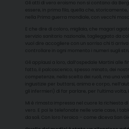
Gli atti di vero eroismo non si contano da Ber
essere, in prima fila, quella che, storicament
nella Prima guerra mondiale, con vecchi mosch
E che dire di coloro, migliaia, che magari agiata
servizio sanitario nazionale, taglieggiato da co
vuol dire accogliere con un sorriso chi ti arriv
controllare in ogni momento i numeri sugli stru
Gli applausi a loro, dall’ospedale Martini all
fatto, il palcoscenico, spesso minato, dei nostri
competenze, nella scelta dei ruoli, ma una volt
ingiustizie per buttarsi, anima e corpo, nell’ai
gli infermieri) di far parlare, per l’ultima volta,
Mi è rimasta impressa nel cuore la richiesta d
vero. E poi le telefonate nelle varie case, i ta
da soli. Con loro l’eroico – come diceva San Gi