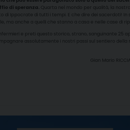
dio che può essere paragonato solo a quello dei sacer
offio di speranza.
Quarta nel mondo per qualità, la nostr
 di Ippocrate di tutti i tempi. E che dire dei sacerdoti! In 
le, ma anche a quelli che stanno a casa e nelle case di ri
nfermieri e preti questo storico, strano, sanguinante 25 apr
accompagnare assolutamente i nostri passi sul sentiero de
Gian Mario RICCIA