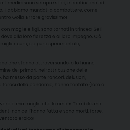
ta. I medici sono sempre stati, e continuano ad
esso, li abbiamo mandati a combattere, come
ntro Golia. Errore gravissimo!
on moglie e figli, sono tornati in trincea. Se il
o deve alla loro fierezza e al loro impegno. Ciò
 miglior cura, sia pure sperimentale,
rsone che stanno attraversando, o lo hanno
mine dei primari, nell’attribuzione delle
, ha messo da parte rancori, delusioni,
più feroci della pandemia, hanno tentato (loro e
vore a mia moglie che la amo!». Terribile, ma
zienti non ce l’hanno fatta e sono morti, forse,
iventato eroico!