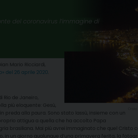
fronte del coronavirus l’immagine di
Gian Mario Ricciardi,
o» del 26 aprile 2020
.
i Rio de Janeiro,
ella più eloquente: Gesù,
Cristo
in preda alla paura. Sono stato lassù, insieme con un
 proprio attigua a quella che ha accolto Papa
legria brasiliana. Mai più avrei immaginato che quel Cristo
in un giorno qualunque d’una primavera ferita, la fotogra