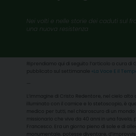
Nei volti e nelle storie dei caduti sul 
una nuova resistenza
Riprendiamo qui di seguito l’articolo a cura di 
pubblicato sul settimanale
«La Voce E il Temp
—
L’immagine di Cristo Redentore, nel cielo alto d
illuminato con il camice e lo stetoscopio, è qu
medico per tutti, nel chiaroscuro di un mondo 
missionario che vive da 40 anni in una favela,
Francesco. Era un giorno pieno di sole e di al
monumentale, potesse diventare, d’improvviso, 