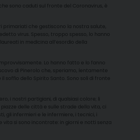
i, che sono caduti sul fronte del Coronavirus, è
ari primariati che gestiscono la nostra salute,
aledetto virus. Spesso, troppo spesso, lo hanno
aureati in medicina all’esordio della
, improvvisamente. Lo hanno fatto e lo fanno
escovo di Pinerolo che, speriamo, lentamente
 soffio dello Spirito Santo. Sono soli di fronte
 i nostri partigiani, di qualsiasi colore; li
iazze delle città e sulle strade della vita, ci
gli infermieri e le infermiere, i tecnici, i
 vita si sono incontrate: in giorni e notti senza