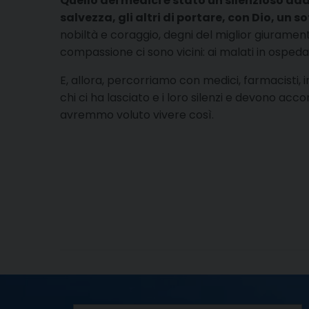
Quello dei medici è stato un silenzioso ad
salvezza, gli altri di portare, con Dio, un s
nobiltà e coraggio, degni del miglior giuramento
compassione ci sono vicini: ai malati in ospeda
E, allora, percorriamo con medici, farmacisti, i
chi ci ha lasciato e i loro silenzi e devono 
avremmo voluto vivere così.