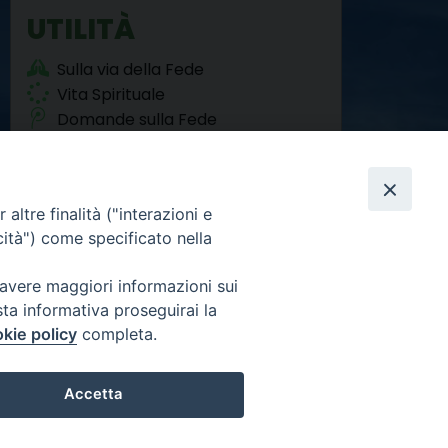
k
s
n
m
p
UTILITÀ
t
Sulla via della Fede
Vita Spirituale
Domande sulla Fede
Agorà del Sociale
altre finalità ("interazioni e
cità") come specificato nella
 avere maggiori informazioni sui
sta informativa proseguirai la
Facebook
Twitter
YouTube
Instagram
RSS
Newsletter
FEED
kie policy
completa.
Accetta