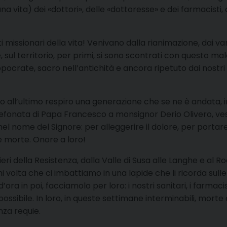
i una vita) dei «dottori», delle «dottoresse» e dei farmacist
ti missionari della vita! Venivano dalla rianimazione, dai v
e, sul territorio, per primi, si sono scontrati con questo m
ocrate, sacro nell’antichità e ancora ripetuto dai nostri l
 fino all’ultimo respiro una generazione che se ne è andata
elefonata di Papa Francesco a monsignor Derio Olivero, v
l nome del Signore: per alleggerire il dolore, per portare il
 e morte. Onore a loro!
i della Resistenza, dalla Valle di Susa alle Langhe e al Roero,
 volta che ci imbattiamo in una lapide che li ricorda sulle p
in poi, facciamolo per loro: i nostri sanitari, i farmacisti, 
ssibile. In loro, in queste settimane interminabili, morte e
nza requie.