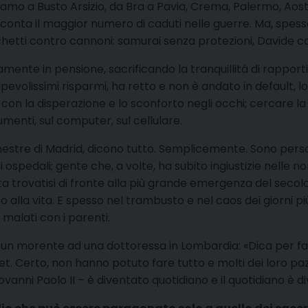
gamo a Busto Arsizio, da Bra a Pavia, Crema, Palermo, Aos
e, conta il maggior numero di caduti nelle guerre. Ma, sp
etti contro cannoni: samurai senza protezioni, Davide co
mente in pensione, sacrificando la tranquillità di rapporti c
lpevolissimi risparmi, ha retto e non è andato in default, l
a con la disperazione e lo sconforto negli occhi; cercare la
menti, sul computer, sul cellulare.
e finestre di Madrid, dicono tutto. Semplicemente. Sono pe
 ospedali; gente che, a volte, ha subito ingiustizie nelle no
a trovatisi di fronte alla più grande emergenza del secolo
uto alla vita. E spesso nel trambusto e nel caos dei giorni 
 i malati con i parenti.
i un morente ad una dottoressa in Lombardia: «Dica per fa
blet. Certo, non hanno potuto fare tutto e molti dei loro pa
ovanni Paolo II – è diventato quotidiano e il quotidiano è d