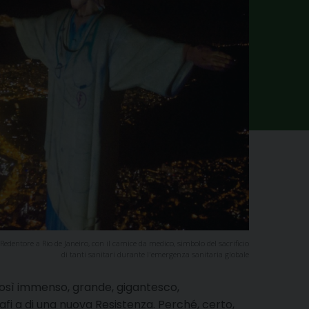
 Redentore a Rio de Janeiro, con il camice da medico, simbolo del sacrificio
di tanti sanitari durante l'emergenza sanitaria globale
 così immenso, grande, gigantesco,
fi a di una nuova Resistenza. Perché, certo,