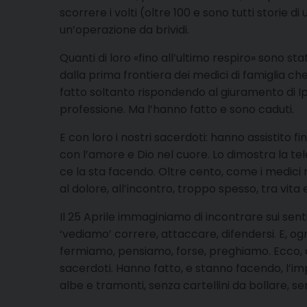
scorrere i volti (oltre 100 e sono tutti storie d
un’operazione da brividi.
Quanti di loro «fino all’ultimo respiro» sono sta
dalla prima frontiera dei medici di famiglia ch
fatto soltanto rispondendo al giuramento di Ipp
professione. Ma l’hanno fatto e sono caduti.
E con loro i nostri sacerdoti: hanno assistito
con l’amore e Dio nel cuore. Lo dimostra la t
ce la sta facendo. Oltre cento, come i medici ne
al dolore, all’incontro, troppo spesso, tra vita
Il 25 Aprile immaginiamo di incontrare sui sentier
‘vediamo’ correre, attaccare, difendersi. E, ogni
fermiamo, pensiamo, forse, preghiamo. Ecco, d’ora 
sacerdoti. Hanno fatto, e stanno facendo, l’impo
albe e tramonti, senza cartellini da bollare, se