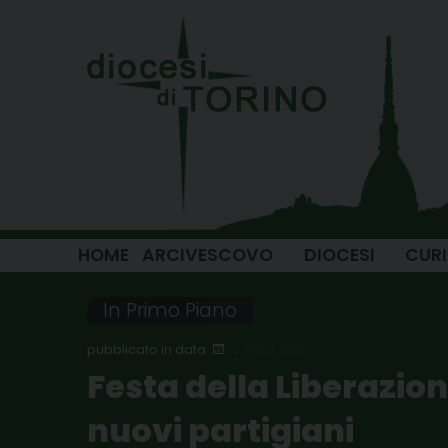
Skip
to
content
HOME
ARCIVESCOVO
DIOCESI
CUR
In Primo Piano
22 APRILE 2020
Festa della Liberazione
nuovi partigiani