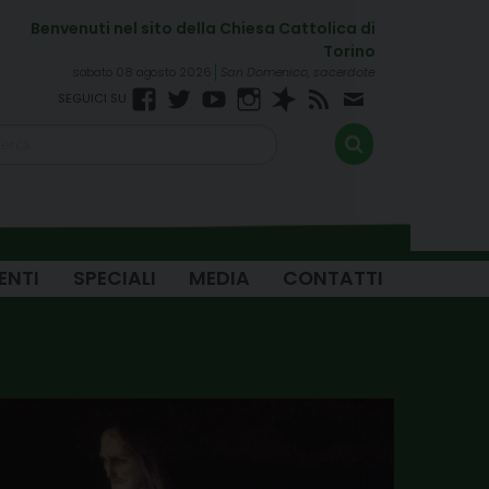
sabato 08 agosto 2026
San Domenico, sacerdote
Facebook
Twitter
YouTube
Instagram
Spreaker
RSS
Newsletter
FEED
ENTI
SPECIALI
MEDIA
CONTATTI