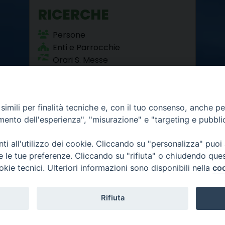
RICERCHE
Persone
Enti e Parrocchie
Orari S. Messe
Beni Culturali
imili per finalità tecniche e, con il tuo consenso, anche per 
amento dell'esperienza", "misurazione" e "targeting e pubbli
i all'utilizzo dei cookie. Cliccando su "personalizza" puoi
re le tue preferenze. Cliccando su "rifiuta" o chiudendo que
okie tecnici. Ulteriori informazioni sono disponibili nella
coo
12 - 10121 Torino
6.300
mativa privacy
Rifiuta