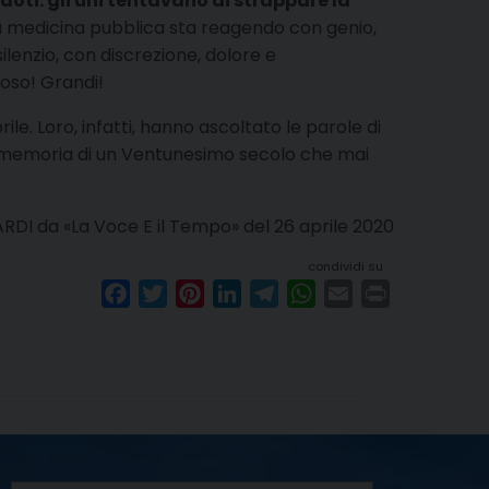
doti: gli uni tentavano di strappare la
a medicina pubblica sta reagendo con genio,
silenzio, con discrezione, dolore e
poso! Grandi!
ile. Loro, infatti, hanno ascoltato le parole di
lla memoria di un Ventunesimo secolo che mai
RDI da «La Voce E il Tempo» del 26 aprile 2020
condividi su
F
T
P
L
T
W
E
P
a
w
i
i
e
h
m
r
c
i
n
n
l
a
a
i
e
t
t
k
e
t
i
n
b
t
e
e
g
s
l
t
o
e
r
d
r
A
o
r
e
I
a
p