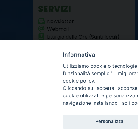
SERVIZI
Newsletter
Webmail
Liturgia delle Ore (Santi locali)
Formazione Permanente
Informativa
Utilizziamo cookie o tecnologie s
funzionalità semplici", "miglior
cookie policy.
Cliccando su "accetta" acconsent
Arcidiocesi di Torino
cookie utilizzati e personalizza
Curia metropolitana
navigazione installando i soli co
Via dell'Arcivescovado 
Centralino tel. 011.51.5
Infor
Copyright 2000-2026 -
Personalizza