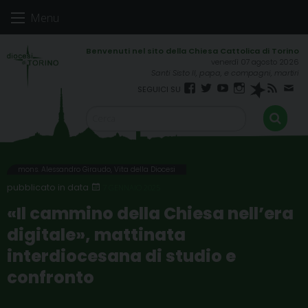
Skip
Menu
to
content
venerdì 07 agosto 2026
Santi Sisto II, papa, e compagni, martiri
Facebook
Twitter
YouTube
Instagram
Spreaker
RSS
New
FEED
mons. Alessandro Giraudo
,
Vita della Diocesi
7 GENNAIO 2025
«Il cammino della Chiesa nell’era
digitale», mattinata
interdiocesana di studio e
confronto