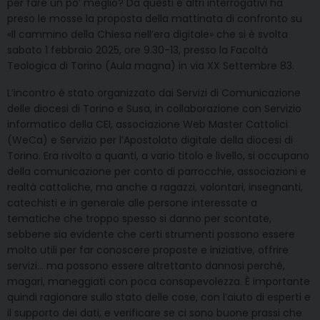
per fare un po’ meglio? Da questi e altri interrogativi ha
preso le mosse la proposta della mattinata di confronto su
«Il cammino della Chiesa nell’era digitale» che si è svolta
sabato 1 febbraio 2025, ore 9.30-13, presso la Facoltà
Teologica di Torino (Aula magna) in via XX Settembre 83.
L’incontro è stato organizzato dai Servizi di Comunicazione
delle diocesi di Torino e Susa, in collaborazione con Servizio
informatico della CEI, associazione Web Master Cattolici
(WeCa) e Servizio per l’Apostolato digitale della diocesi di
Torino. Era rivolto a quanti, a vario titolo e livello, si occupano
della comunicazione per conto di parrocchie, associazioni e
realtà cattoliche, ma anche a ragazzi, volontari, insegnanti,
catechisti e in generale alle persone interessate a
tematiche che troppo spesso si danno per scontate,
sebbene sia evidente che certi strumenti possono essere
molto utili per far conoscere proposte e iniziative, offrire
servizi… ma possono essere altrettanto dannosi perché,
magari, maneggiati con poca consapevolezza. È importante
quindi ragionare sullo stato delle cose, con l’aiuto di esperti e
il supporto dei dati, e verificare se ci sono buone prassi che