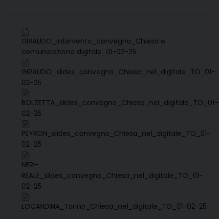
a
w
i
i
e
h
m
r
c
i
n
n
l
a
a
i
e
t
t
k
e
t
i
n
GIRAUDO_intervento_convegno_Chiesa e
b
t
e
e
g
s
l
t
comunicazione digitale_01-02-25
o
e
r
d
r
A
o
r
e
I
a
p
GIRAUDO_slides_convegno_Chiesa_nel_digitale_TO_01-
k
s
n
m
p
02-25
t
BOLZETTA_slides_convegno_Chiesa_nel_digitale_TO_01-
02-25
PEYRON_slides_convegno_Chiesa_nel_digitale_TO_01-
02-25
NERI-
REALE_slides_convegno_Chiesa_nel_digitale_TO_01-
02-25
LOCANDINA_Torino_Chiesa_nel_digitale_TO_01-02-25