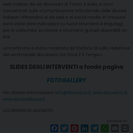
web master dei siti diocesani di Torino e Susa, si sono
concentrati sulla «Comunicazione istituzionale delle diocesi
italiane» riferendosi ai siti web e ai social media. In chiusura
sono state date indicazioni su nuovi strumenti e linguaggi
per la catechesi, su risorse e strumenti gratuiti disponibili on
line.
La mattinata è stata moderata da Stefano Di Lullo, redattore
del settimanale diocesano «La Voce E il Tempo».
SLIDES DEGLI INTERVENTI a fondo pagina
FOTOGALLERY
Per ulteriori informazioni:
info@diocesi.to.it
,
www.diocesi.to.it
,
www.diocesidisusa.it
LOCANDINA IN ALLEGATO
condividi su
F
T
P
L
T
W
E
P