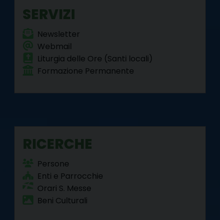
k
s
n
m
p
SERVIZI
t
Newsletter
Webmail
Liturgia delle Ore (Santi locali)
Formazione Permanente
RICERCHE
Persone
Enti e Parrocchie
Orari S. Messe
Beni Culturali