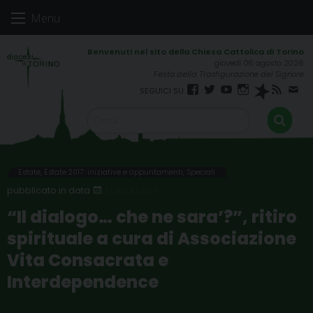
Skip
Menu
to
content
giovedì 06 agosto 2026
Festa della Trasfigurazione del Signore
Facebook
Twitter
YouTube
Instagram
Spreaker
RSS
New
FEED
Estate
,
Estate 2017: iniziative e appuntamenti
,
Speciali
5 LUGLIO 2017
“Il dialogo… che ne sara’?”, ritiro
spirituale a cura di Associazione
Vita Consacrata e
Interdependence