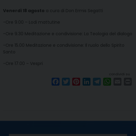
Venerdì 18 agosto
a cura di Don Ermis Segatti
-Ore 9.00 – Lodi mattutine
-Ore 9.30 Meditazione e condivisione: La Teologia del dialogo
-Ore 15.00 Meditazione e condivisione: Il ruolo dello Spirito
Santo
-Ore 17.00 – Vespri
condividi su
F
T
P
L
T
W
E
P
a
w
i
i
e
h
m
r
c
i
n
n
l
a
a
i
e
t
t
k
e
t
i
n
b
t
e
e
g
s
l
t
o
e
r
d
r
A
o
r
e
I
a
p