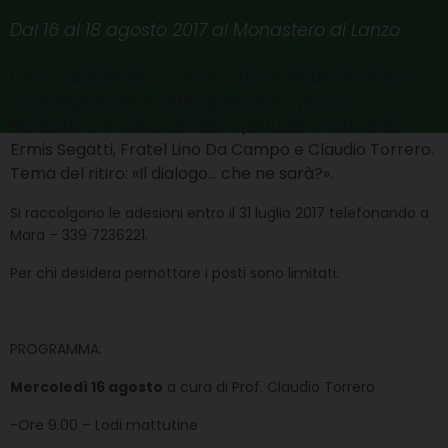
Dal 16 al 18 agosto 2017 al Monastero di Lanzo
L’Associazione Vita Consacrata e Interdependence
propongono dal 16 al 18 agosto 2017, presso
Monastero di Lanzo, un ritiro spirituale a cura di don
Ermis Segatti, Fratel Lino Da Campo e Claudio Torrero.
Tema del ritiro: «Il dialogo… che ne sarà?».
Si raccolgono le adesioni entro il 31 luglio 2017 telefonando a
Mara – 339 7236221.
Per chi desidera pernottare i posti sono limitati.
PROGRAMMA:
Mercoledì 16 agosto
a cura di Prof. Claudio Torrero
-Ore 9.00 – Lodi mattutine