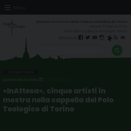
Skip
Menu
to
content
venerdì 07 agosto 2026
Santi Sisto II, papa, e compagni, martiri
Facebook
Twitter
YouTube
Instagram
Spreaker
RSS
New
FEED
Vita della Diocesi
21 NOVEMBRE 2023
«InAttesa», cinque artisti in
mostra nella cappella del Polo
Teologico di Torino