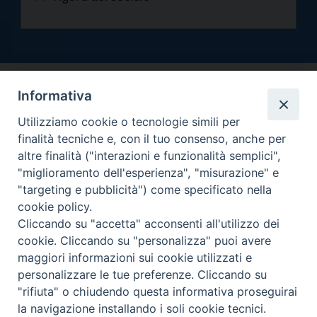
Informativa
Utilizziamo cookie o tecnologie simili per
finalità tecniche e, con il tuo consenso, anche per
altre finalità ("interazioni e funzionalità semplici",
Arcidiocesi di Torino
"miglioramento dell'esperienza", "misurazione" e
Curia metropolitana
"targeting e pubblicità") come specificato nella
Via dell'Arcivescovado 12 - 10121 Torino
cookie policy.
Centralino tel. 011.51.56.300
Cliccando su "accetta" acconsenti all'utilizzo dei
cookie. Cliccando su "personalizza" puoi avere
Informativa privacy
Copyright 2000-2026 -
maggiori informazioni sui cookie utilizzati e
Facebook
Twitter
YouTube
Instagram
RSS
Newsletter
personalizzare le tue preferenze. Cliccando su
FEED
"rifiuta" o chiudendo questa informativa proseguirai
la navigazione installando i soli cookie tecnici.