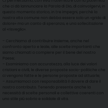
Ci permettiamo, con viva fraternità e con la paternità
che ci dà lannunciare la Parola di Dio, di coinvolgervi, in
questo momento storico, in tre impegni, perché la
nostra vita comune non debba essere solo un «grido di
dolore» ma un canto di speranza, e una sollecitazione
al «risveglio».
– Cerchiamo di contribuire insieme, anche nel
confronto aperto e leale, alle scelte importanti che
siamo chiamati a compiere per il bene del nostro
Paese;
– Esaminiamo con accuratezza, alla luce dei valori
cristiani e civili, le diverse proposte socio-politiche che
ci vengono fatte e le persone proposte ad attuarle;
– Assumiamoci con responsabilità il dovere di dare il
nostro contributo. Tenendo presente anche la
necessità di scelte personali e collettive coerenti con
uno stile più sobrio e solidale di vita.