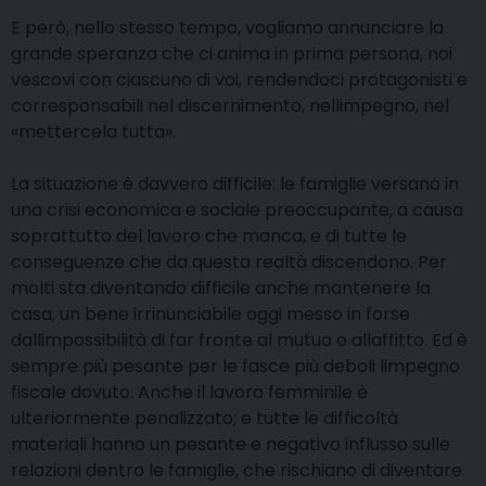
E però, nello stesso tempo, vogliamo annunciare la
grande speranza che ci anima in prima persona, noi
vescovi con ciascuno di voi, rendendoci protagonisti e
corresponsabili nel discernimento, nellimpegno, nel
«mettercela tutta».
La situazione è davvero difficile: le famiglie versano in
una crisi economica e sociale preoccupante, a causa
soprattutto del lavoro che manca, e di tutte le
conseguenze che da questa realtà discendono. Per
molti sta diventando difficile anche mantenere la
casa, un bene irrinunciabile oggi messo in forse
dallimpossibilità di far fronte al mutuo o allaffitto. Ed è
sempre più pesante per le fasce più deboli limpegno
fiscale dovuto. Anche il lavoro femminile è
ulteriormente penalizzato; e tutte le difficoltà
materiali hanno un pesante e negativo influsso sulle
relazioni dentro le famiglie, che rischiano di diventare