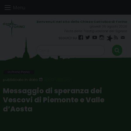
Skip
Menu
to
content
giovedì 06 agosto 2026
Festa della Trasfigurazione del Signore
Facebook
Twitter
YouTube
Instagram
Spreaker
RSS
New
FEED
In Primo Piano
20 DICEMBRE 2012
Messaggio di speranza dei
Vescovi di Piemonte e Valle
d’Aosta