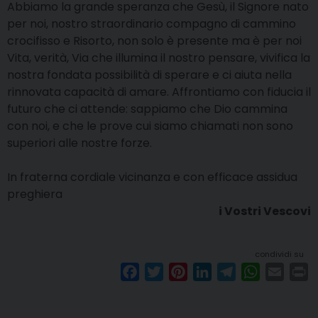
Abbiamo la grande speranza che Gesù, il Signore nato
per noi, nostro straordinario compagno di cammino
crocifisso e Risorto, non solo è presente ma è per noi
Vita, verità, Via che illumina il nostro pensare, vivifica la
nostra fondata possibilità di sperare e ci aiuta nella
rinnovata capacità di amare. Affrontiamo con fiducia il
futuro che ci attende: sappiamo che Dio cammina
con noi, e che le prove cui siamo chiamati non sono
superiori alle nostre forze.
In fraterna cordiale vicinanza e con efficace assidua
preghiera
i Vostri Vescovi
condividi su
F
T
P
L
T
W
E
P
a
w
i
i
e
h
m
r
c
i
n
n
l
a
a
i