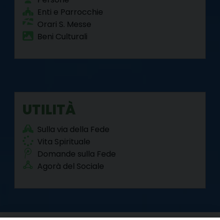
Enti e Parrocchie
Orari S. Messe
Beni Culturali
UTILITÀ
Sulla via della Fede
Vita Spirituale
Domande sulla Fede
Agorà del Sociale