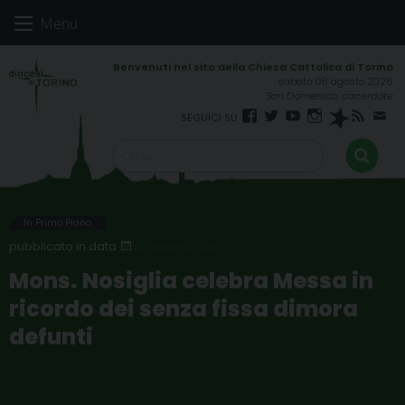
Skip
Menu
to
content
sabato 08 agosto 2026
San Domenico, sacerdote
Facebook
Twitter
YouTube
Instagram
Spreaker
RSS
New
FEED
In Primo Piano
27 GENNAIO 2020
Mons. Nosiglia celebra Messa in
ricordo dei senza fissa dimora
defunti