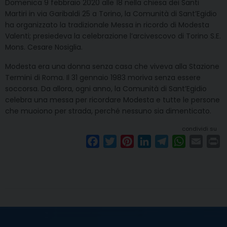
Domenica 9 febbraio 2020 alle 18 nella chiesa dei Santi
Martiri in via Garibaldi 25 a Torino, la Comunità di Sant’Egidio
ha organizzato la tradizionale Messa in ricordo di Modesta
Valenti; presiedeva la celebrazione l’arcivescovo di Torino S.E.
Mons. Cesare Nosiglia.
Modesta era una donna senza casa che viveva alla Stazione
Termini di Roma. Il 31 gennaio 1983 moriva senza essere
soccorsa. Da allora, ogni anno, la Comunità di Sant’Egidio
celebra una messa per ricordare Modesta e tutte le persone
che muoiono per strada, perché nessuno sia dimenticato.
condividi su
F
T
P
L
T
W
E
P
a
w
i
i
e
h
m
r
c
i
n
n
l
a
a
i
e
t
t
k
e
t
i
n
b
t
e
e
g
s
l
t
o
e
r
d
r
A
o
r
e
I
a
p