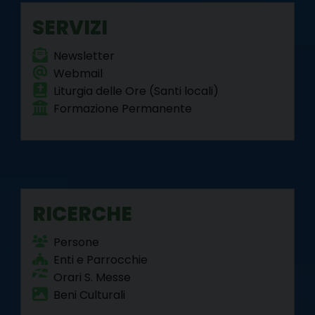
k
s
n
m
p
SERVIZI
t
Newsletter
Webmail
Liturgia delle Ore (Santi locali)
Formazione Permanente
RICERCHE
Persone
Enti e Parrocchie
Orari S. Messe
Beni Culturali