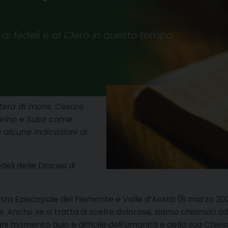
ai fedeli e al Clero in questo tempo
ttera di mons. Cesare
 Torino e Susa come
alcune indicazioni di
edeli delle Diocesi di
enza Episcopale del Piemonte e Valle d’Aosta (8 marzo 2020
. Anche se si tratta di scelte dolorose, siamo chiamati ad a
gni momento buio e difficile dell’umanità e della sua Chie