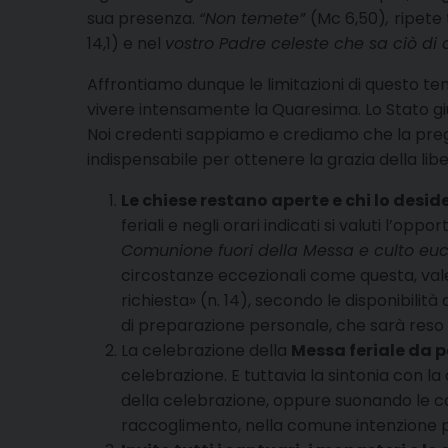
sua presenza.
“Non temete”
(Mc 6,50)
,
ripete 
14,1) e nel
vostro Padre celeste che sa ciò di c
Affrontiamo dunque le limitazioni di questo t
vivere intensamente la Quaresima. Lo Stato gius
Noi credenti sappiamo e crediamo che la preghi
indispensabile per ottenere la grazia della libe
Le chiese restano aperte e chi lo desi
feriali e negli orari indicati si valuti l’op
Comunione fuori della Messa e culto euc
circostanze eccezionali come questa, vale 
richiesta» (n. 14), secondo le disponibilità 
di preparazione personale, che sarà reso di
La celebrazione della
Messa feriale da p
celebrazione. E tuttavia la sintonia con la
della celebrazione, oppure suonando le c
raccoglimento, nella comune intenzione pa