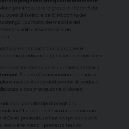
nsificare la preghiera che quotidianamente
Maria per impetrare la grazia di liberarci da
 Diocesi di Torino, e della Madonna del
 sostenga il compito dei medici e del
mminare uniti e insieme sulla via
ietà.
deli a unirsi da casa con la preghiera
ghiera da me predisposta per questa circostanza.
 rientrano nel novero delle cerimonie religiose
atrimoni
. È bene attenersi insieme a queste
zione rivolta ai sacerdoti perché si rendano
a distanza o con precauzione di idonea
radunarsi per altri tipi di preghiera
ucaristico” forzato costituirà una occasione
o di Gesù, presente nel suo corpo ecclesiale.
, non viene meno il precetto festivo