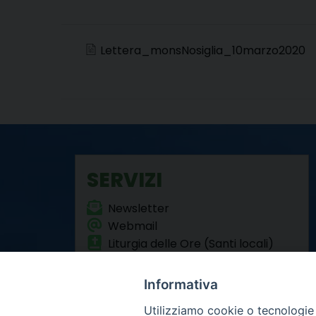
Lettera_monsNosiglia_10marzo2020
SERVIZI
Newsletter
Webmail
Liturgia delle Ore (Santi locali)
Formazione Permanente
Informativa
Utilizziamo cookie o tecnologie s