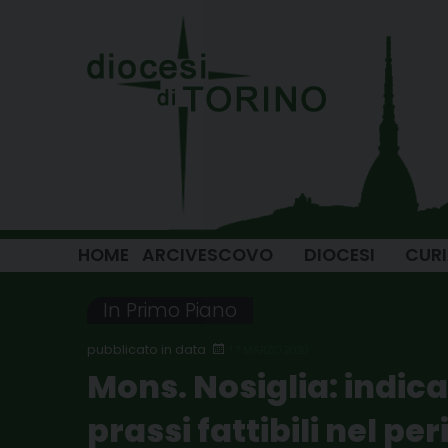
Skip
to
content
HOME
ARCIVESCOVO
DIOCESI
CUR
In Primo Piano
17 MARZO 2020
Mons. Nosiglia: indica
prassi fattibili nel p