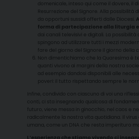
domenicale, inteso qui come il dovere, il d
Resurrezione del Signore. Alla possibilità di
da opportuni sussidi offerti dalle Diocesi.
A
forma di partecipazione alla liturgia 
dai canali televisivi e digitali. La possib
spingono ad utilizzare tutti i mezzi moderni
fare del giorno del Signore il giorno della c
Non dimentichiamo che la Quaresima è t
quanti vivono ai margini della nostra societ
ad esempio dandosi disponibili alle necessit
poveri: il tutto rispettando sempre le norm
Infine, condivido con ciascuno di voi una rifl
conti, ci sta insegnando qualcosa di fondament
futuro, viene messa in ginocchio, nel caos e n
radicalmente la nostra vita quotidiana. Il vi
umana, come un DNA che resta imperituro mal
L’esperienza che stiamo vivendo ci insegna 