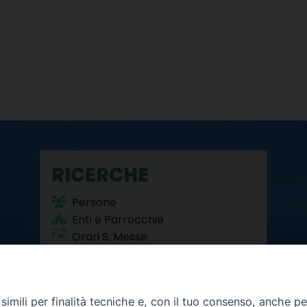
RICERCHE
Persone
Enti e Parrocchie
Orari S. Messe
Beni Culturali
imili per finalità tecniche e, con il tuo consenso, anche per 