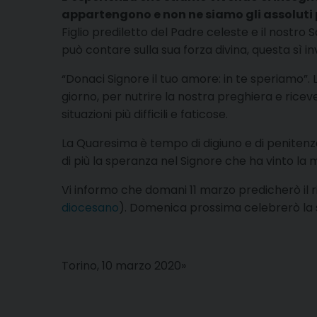
appartengono e non ne siamo gli assoluti pa
Figlio prediletto del Padre celeste e il nostro 
può contare sulla sua forza divina, questa sì in
“Donaci Signore il tuo amore: in te speriamo
giorno, per nutrire la nostra preghiera e ricev
situazioni più difficili e faticose.
La Quaresima è tempo di digiuno e di peniten
di più la speranza nel Signore che ha vinto la 
Vi informo che domani 11 marzo predicherò il r
diocesano
). Domenica prossima celebrerò la s
Torino, 10 marzo 2020»