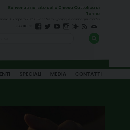
enerdì 07 agosto 2026
Santi Sisto II, papa, e compagni, martiri
Facebook
Twitter
YouTube
Instagram
Spreaker
RSS
Newsletter
FEED
ENTI
SPECIALI
MEDIA
CONTATTI