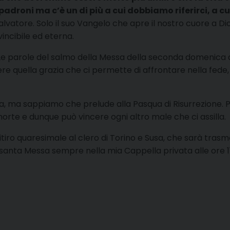
droni ma c’è un di più a cui dobbiamo riferirci, a cu
Salvatore. Solo il suo Vangelo che apre il nostro cuore a Dio
vincibile ed eterna.
”. Le parole del salmo della Messa della seconda domenic
ere quella grazia che ci permette di affrontare nella fede,
za, ma sappiamo che prelude alla Pasqua di Risurrezione
morte e dunque può vincere ogni altro male che ci assilla.
itiro quaresimale al clero di Torino e Susa, che sarà tras
anta Messa sempre nella mia Cappella privata alle ore 11