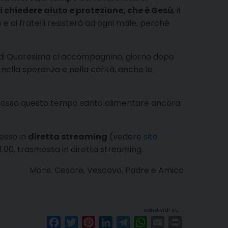
i chiedere aiuto e protezione, che è Gesù
, il
 e ai fratelli resisterà ad ogni male, perché
a di Quaresima ci accompagnino, giorno dopo
 nella speranza e nella carità, anche le
. Possa questo tempo santo alimentare ancora
messo in
diretta streaming
(vedere
sito
.00, trasmessa in diretta streaming.
Mons. Cesare, Vescovo, Padre e Amico
condividi su
F
T
P
L
T
W
E
P