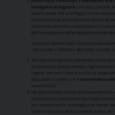
Invito tutti i santuari, i monasteri e l
rivolgono al Signore
con una speciale ric
questo male che ci affligge. L’intercessio
Rocciamelone, patrona della diocesi di Su
personale sanitario impegnato in un prezio
dell’accoglienza delle disposizioni indicate
Anche in questo caso, non potendo essere 
personale o familiare del santo rosario. I
Altri tipi di preghiere pubbliche, come la L
da evitare in questo tempo. Ugualmente
regole, per non creare motivo di division
disponibili a celebrare il
sacramento del
mascherina.
Nei giorni festivi, il peso dell’assenza dell
(adorazione, comunione fuori della Messa) r
per alimentare la nostalgia e la “fame” de
Nella mancanza dell’Eucaristia celebrata 