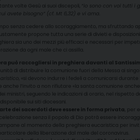
tante volte Gesù ai suoi discepoli, “
io sono con voi tutti i 
ui avete bisogno” (cf. Mt 6,32) e vi ama.
empo senza cedere allo scoraggiamento, ma sfruttando app
tamente propone tutta una serie di divieti e disposizioni n
era sia uno dei mezzi più efficaci e necessari per impetra
razione da ogni male che ci assilla.
dera può raccogliersi in preghiera davanti al Santis
portunità di distribuire la comunione fuori della Messa ai sin
aristico
, «si devono indurre i fedeli a comunicarsi durante 
anche l’invito a non rifiutare «la santa comunione anche a
dei ministri, seguendo le indicazioni di orario, nel rispetto d
sponibile sui siti diocesani.
arte dei sacerdoti deve essere in forma privata
, per 
 celebrazione senza il popolo di Dio potrà essere incoraggia
ampane al momento della preghiera eucaristica per invit
rticolare della liberazione dal male del coronavirus.