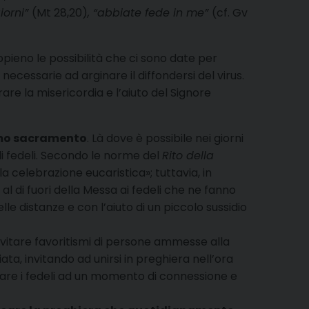
giorni”
(Mt 28,20)
, “abbiate fede in me”
(cf. Gv
ieno le possibilità che ci sono date per
ecessarie ad arginare il diffondersi del virus.
re la misericordia e l’aiuto del Signore
simo sacramento
. Là dove è possibile nei giorni
goli fedeli. Secondo le norme del
Rito della
la celebrazione eucaristica»; tuttavia, in
l di fuori della Messa ai fedeli che ne fanno
elle distanze e con l’aiuto di un piccolo sussidio
evitare favoritismi di persone ammesse alla
ta, invitando ad unirsi in preghiera nell’ora
are i fedeli ad un momento di connessione e