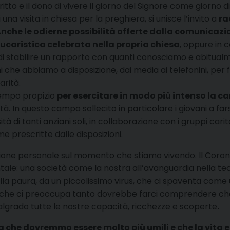
iritto e il dono di vivere il giorno del Signore come giorno
 una visita in chiesa per la preghiera, si unisce l’invito a
ra
nche le odierne possibilità offerte dalla comunicaz
eucaristica celebrata nella propria chiesa
, oppure in 
ilità di stabilire un rapporto con quanti conosciamo e abit
 che abbiamo a disposizione, dai media ai telefonini, per fa
arità.
empo propizio
per esercitare in modo più intenso la car
à. In questo campo sollecito in particolare i giovani a farsi 
à di tanti anziani soli, in collaborazione con i gruppi cari
e prescritte dalle disposizioni.
essione personale sul momento che stiamo vivendo. Il Coron
ale: una società come la nostra all’avanguardia nella tecn
ella paura, da un piccolissimo virus, che ci spaventa come
rus che ci preoccupa tanto dovrebbe farci comprendere che
grado tutte le nostre capacità, ricchezze e scoperte
.
che dovremmo essere molto più umili e che la vita e la