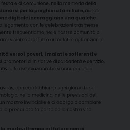
 di festa e di comunione, nella memoria della
dunarsi per la preghiera familiare
, aiutati
ione digitale incoraggiano una qualche
collegamento con le celebrazioni trasmesse
ualmente frequentiamo nelle nostre comunità ci
rci vicini soprattutto ai malati e agli anziani e
ità verso i poveri, i malati e sofferenti
e
promotori di iniziative di solidarietà e servizio,
tativi o le associazioni che si occupano dei
avirus, con cui dobbiamo ogni giorno fare i
ologia, nella medicina, nelle previsioni del
 un mostro invincibile e ci obbliga a cambiare
 la precarietà fa parte della nostra vita
 morte, il tempo e il futuro non ci