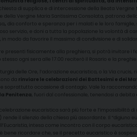
e comunità religiose, i centri di spiritualità, ad inte
hiesta di supplica e di intercessione della Beata Vergine 
ne della Vergine Maria Santissima Consolata, patrona della
sa
,
dia conforto e speranza per i malati e le loro famiglie,
so servizio, e doni a tutta la popolazione la volontà di ca
, in modo da favorire il massimo di condivisione e di solidar
presenti fisicamente alla preghiera, si potrà invitare i fe
o stesso ogni sera alle 17.00 reciterò il Rosario e la pre
iturgia delle Ore, l’adorazione eucaristica, o la Via crucis,
 sono da
rinviare le celebrazioni dei Battesimi e dei M
e e soprattutto occasione di contagio. Vale la raccomanda
la Penitenza
, fuori dal confessionale, tenendosi a debit
a celebrazione eucaristica sarà più forte e l’impossibilità di 
ende il silenzio della chiesa più assordante. Il “digiuno e
ll’Eucaristia, intesa come incontro con il corpo eucaristic
è bene ricordare che, se il precetto eucaristico è sospeso