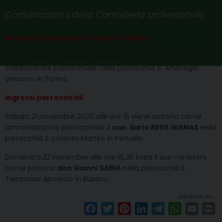
Comunicazioni della Cancelleria arcivescovile
Nomina di collaboratore parrocchiale
Don Stanley Chinenye UGWOHA, M.S.P.
, è stato nominato
collaboratore parrocchiale nella parrocchia S. Ambrogio
Vescovo in Torino.
Ingressi parrocchiali
Sabato 21 novembre 2020 alle ore 15
viene accolto come
amministratore parrocchiale il
can. Ilario REGE GIANAS
nella
parrocchia S. Lorenzo Martire in Pertusio.
Domenica 22 novembre alle ore 15,30
inizia il suo ministero
come parroco
don Gianni SABIA
nella parrocchia S.
Tommaso Apostolo in Busano.
condividi su
F
T
P
L
T
W
E
P
a
w
i
i
e
h
m
r