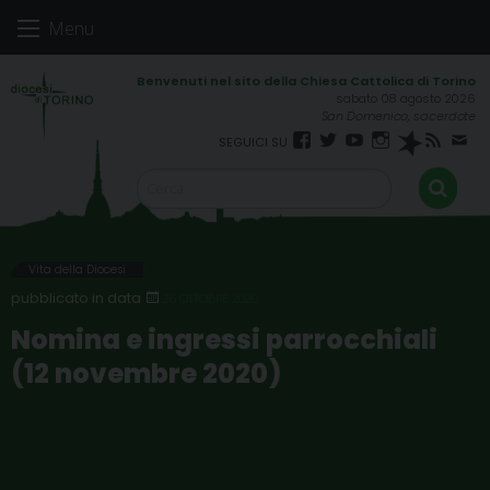
Skip
Menu
to
content
sabato 08 agosto 2026
San Domenico, sacerdote
Facebook
Twitter
YouTube
Instagram
Spreaker
RSS
New
FEED
Vita della Diocesi
26 OTTOBRE 2020
Nomina e ingressi parrocchiali
(12 novembre 2020)