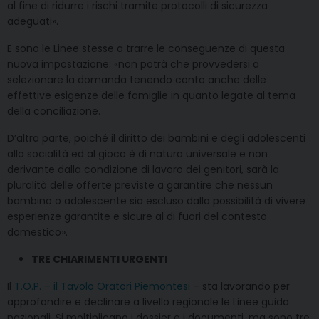
al fine di ridurre i rischi tramite protocolli di sicurezza
adeguati».
E sono le Linee stesse a trarre le conseguenze di questa
nuova impostazione: «non potrà che provvedersi a
selezionare la domanda tenendo conto anche delle
effettive esigenze delle famiglie in quanto legate al tema
della conciliazione.
D’altra parte, poiché il diritto dei bambini e degli adolescenti
alla socialità ed al gioco è di natura universale e non
derivante dalla condizione di lavoro dei genitori, sarà la
pluralità delle offerte previste a garantire che nessun
bambino o adolescente sia escluso dalla possibilità di vivere
esperienze garantite e sicure al di fuori del contesto
domestico».
TRE CHIARIMENTI URGENTI
Il
T.O.P. – il Tavolo Oratori Piemontesi
– sta lavorando per
approfondire e declinare a livello regionale le Linee guida
nazionali. Si moltiplicano i dossier e i documenti, ma sono tre