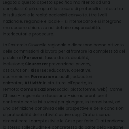
Legata a questo aspetto specifico ma riferita ad una
complessità più ampia è la stesura di protocolli di intesa tra
le istituzioni e le realtà ecclesiali coinvolte. I tre livelli –
nazionale, regionale e locale – si intersecano e si integrano
ma occorre chiarezza nel definire responsabilità,
interlocutori e procedure.
La Pastorale Giovanile regionale e diocesana hanno attivato
delle commissioni di lavoro per affrontare la complessità dei
problemi (
Percorsi:
fasce di età, disabilità,
inclusione;
Sicurezza:
prevenzione, privacy,
assicurazioni;
Risorse:
educative, operative,
economiche,
Formazione:
adulti, educatori
animatori;
Attività:
in struttura, all’aperto, in
remoto;
Comunicazione:
social, piattaforme, web). Come
Chiesa – regionale e diocesana – siamo pronti per il
confronto con le istituzioni per giungere, in tempi brevi, ad
una definizione condivisa delle prospettive e delle condizioni
di praticabilità delle attività estive degli Oratori, senza
dimenticare i campi estivi e le Case per ferie. Ci attendiamo
la stessa sollecitudine e concretezza da parte della Regione