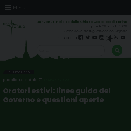
Skip
Menu
to
content
giovedì 06 agosto 2026
Festa della Trasfigurazione del Signore
Facebook
Twitter
YouTube
Instagram
Spreaker
RSS
New
FEED
In Primo Piano
17 MAGGIO 2020
Oratori estivi: linee guida del
Governo e questioni aperte