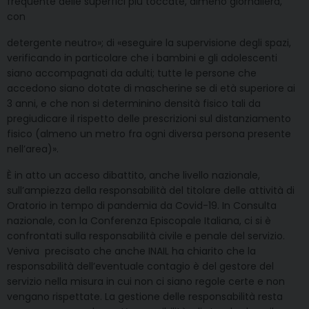
frequente delle superfici più toccate, almeno giornaliera,
con
detergente neutro»; di «eseguire la supervisione degli spazi,
verificando in particolare che i bambini e gli adolescenti
siano accompagnati da adulti; tutte le persone che
accedono siano dotate di mascherine se di età superiore ai
3 anni, e che non si determinino densità fisico tali da
pregiudicare il rispetto delle prescrizioni sul distanziamento
fisico (almeno un metro fra ogni diversa persona presente
nell’area)».
È in atto un acceso dibattito, anche livello nazionale,
sull’ampiezza della responsabilità del titolare delle attività di
Oratorio in tempo di pandemia da Covid-19. In Consulta
nazionale, con la Conferenza Episcopale Italiana, ci si è
confrontati sulla responsabilità civile e penale del servizio.
Veniva precisato che anche INAIL ha chiarito che la
responsabilità dell’eventuale contagio è del gestore del
servizio nella misura in cui non ci siano regole certe e non
vengano rispettate. La gestione delle responsabilità resta