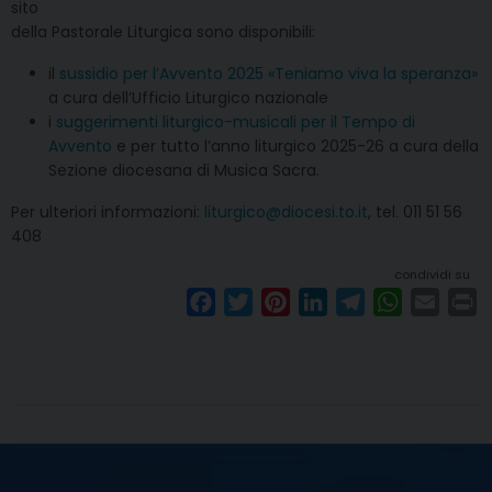
sito
della Pastorale Liturgica sono disponibili:
il
sussidio per l’Avvento 2025 «Teniamo viva la speranza»
a cura dell’Ufficio Liturgico nazionale
i
suggerimenti liturgico-musicali per il Tempo di
Avvento
e per tutto l’anno liturgico 2025-26 a cura della
Sezione diocesana di Musica Sacra.
Per ulteriori informazioni:
liturgico@diocesi.to.it
, tel. 011 51 56
408
condividi su
F
T
P
L
T
W
E
P
a
w
i
i
e
h
m
r
c
i
n
n
l
a
a
i
e
t
t
k
e
t
i
n
b
t
e
e
g
s
l
t
o
e
r
d
r
A
o
r
e
I
a
p