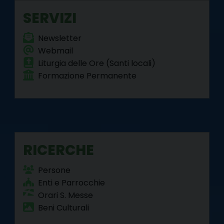
k
s
n
m
p
SERVIZI
t
Newsletter
Webmail
Liturgia delle Ore (Santi locali)
Formazione Permanente
RICERCHE
Persone
Enti e Parrocchie
Orari S. Messe
Beni Culturali