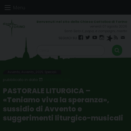
Skip
Menu
to
content
venerdì 07 agosto 2026
Santi Sisto II, papa, e compagni, martiri
Facebook
Twitter
YouTube
Instagram
Spreaker
RSS
New
FEED
Avvento
,
Avvento_2025
,
Speciali
4 NOVEMBRE 2025
PASTORALE LITURGICA –
«Teniamo viva la speranza»,
sussidio di Avvento e
suggerimenti liturgico-musicali