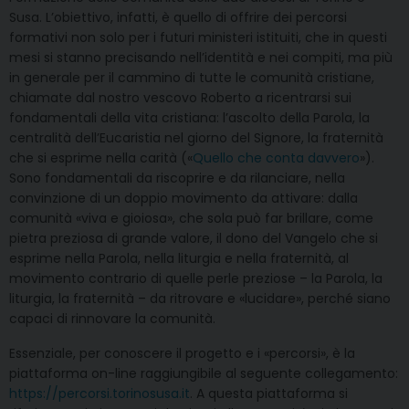
Susa. L’obiettivo, infatti, è quello di offrire dei percorsi
formativi non solo per i futuri ministeri istituiti, che in questi
mesi si stanno precisando nell’identità e nei compiti, ma più
in generale per il cammino di tutte le comunità cristiane,
chiamate dal nostro vescovo Roberto a ricentrarsi sui
fondamentali della vita cristiana: l’ascolto della Parola, la
centralità dell’Eucaristia nel giorno del Signore, la fraternità
che si esprime nella carità («
Quello che conta davvero
»).
Sono fondamentali da riscoprire e da rilanciare, nella
convinzione di un doppio movimento da attivare: dalla
comunità «viva e gioiosa», che sola può far brillare, come
pietra preziosa di grande valore, il dono del Vangelo che si
esprime nella Parola, nella liturgia e nella fraternità, al
movimento contrario di quelle perle preziose – la Parola, la
liturgia, la fraternità – da ritrovare e «lucidare», perché siano
capaci di rinnovare la comunità.
Essenziale, per conoscere il progetto e i «percorsi», è la
piattaforma on-line raggiungibile al seguente collegamento:
https://percorsi.torinosusa.it
. A questa piattaforma si