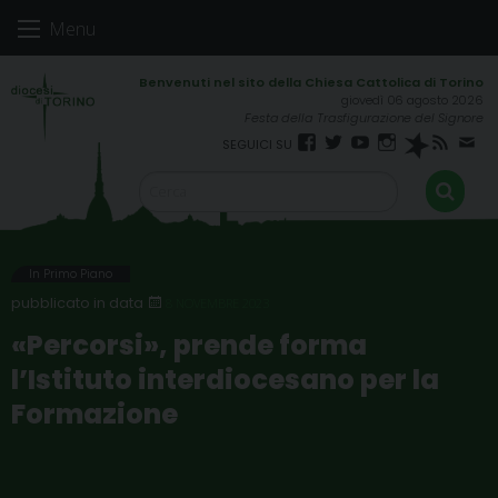
Skip
Menu
to
content
giovedì 06 agosto 2026
Festa della Trasfigurazione del Signore
Facebook
Twitter
YouTube
Instagram
Spreaker
RSS
New
FEED
In Primo Piano
8 NOVEMBRE 2023
«Percorsi», prende forma
l’Istituto interdiocesano per la
Formazione