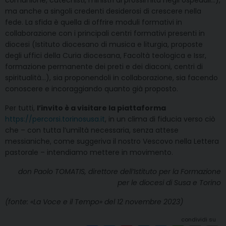
ma anche a singoli credenti desiderosi di crescere nella
fede. La sfida è quella di offrire moduli formativi in
collaborazione con i principali centri formativi presenti in
diocesi (Istituto diocesano di musica e liturgia, proposte
degli uffici della Curia diocesana, Facoltà teologica e Issr,
formazione permanente dei preti e dei diaconi, centri di
spiritualità…), sia proponendoli in collaborazione, sia facendo
conoscere e incoraggiando quanto già proposto.
Per tutti,
l’invito è a visitare la piattaforma
https://percorsi.torinosusa.it
, in un clima di fiducia verso ciò
che – con tutta l’umiltà necessaria, senza attese
messianiche, come suggeriva il nostro Vescovo nella Lettera
pastorale – intendiamo mettere in movimento.
don Paolo TOMATIS, direttore dell’Istituto per la Formazione
per le diocesi di Susa e Torino
(fonte: «La Voce e il Tempo» del 12 novembre 2023)
condividi su