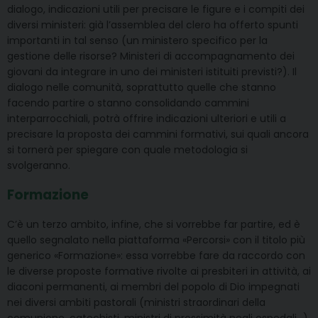
dialogo, indicazioni utili per precisare le figure e i compiti dei
diversi ministeri: già l’assemblea del clero ha offerto spunti
importanti in tal senso (un ministero specifico per la
gestione delle risorse? Ministeri di accompagnamento dei
giovani da integrare in uno dei ministeri istituiti previsti?). Il
dialogo nelle comunità, soprattutto quelle che stanno
facendo partire o stanno consolidando cammini
interparrocchiali, potrà offrire indicazioni ulteriori e utili a
precisare la proposta dei cammini formativi, sui quali ancora
si tornerà per spiegare con quale metodologia si
svolgeranno.
Formazione
C’è un terzo ambito, infine, che si vorrebbe far partire, ed è
quello segnalato nella piattaforma «Percorsi» con il titolo più
generico «Formazione»: essa vorrebbe fare da raccordo con
le diverse proposte formative rivolte ai presbiteri in attività, ai
diaconi permanenti, ai membri del popolo di Dio impegnati
nei diversi ambiti pastorali (ministri straordinari della
comunione, catechisti, ministri di prossimità negli ospedali…),