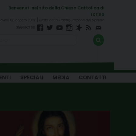
iovedì 06 agosto 2026
Festa della Trasfigurazione del Signore
Facebook
Twitter
YouTube
Instagram
Spreaker
RSS
Newsletter
FEED
ENTI
SPECIALI
MEDIA
CONTATTI