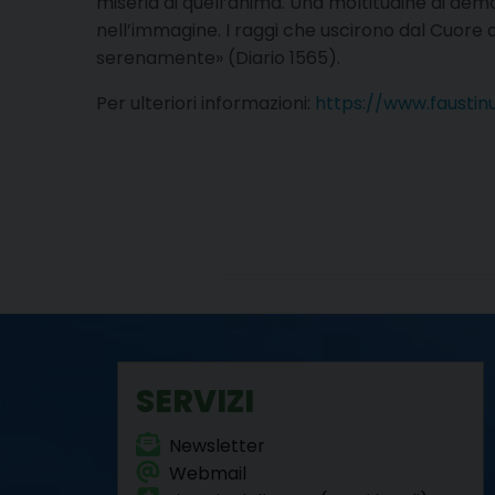
miseria di quell’anima. Una moltitudine di demo
nell’immagine. I raggi che uscirono dal Cuore 
serenamente» (Diario 1565).
Per ulteriori informazioni:
https://www.faustin
SERVIZI
Newsletter
Webmail