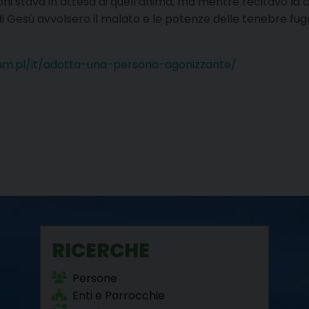
ni stava in attesa di quell’anima, ma mentre recitavo la co
di Gesù avvolsero il malato e le potenze delle tenebre fu
um.pl/it/adotta-una-persona-agonizzante/
RICERCHE
Persone
Enti e Parrocchie