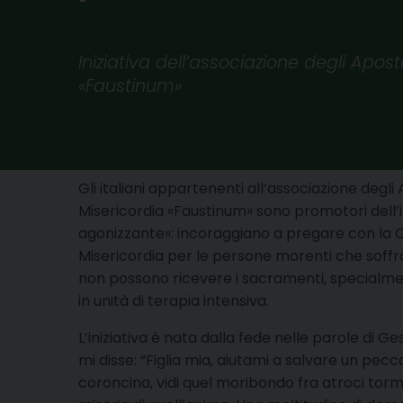
Iniziativa dell’associazione degli Apost
«Faustinum»
Gli italiani appartenenti all’associazione degli 
Misericordia «Faustinum» sono promotori dell’i
agonizzante»: incoraggiano a pregare con la C
Misericordia per le persone morenti che soffr
non possono ricevere i sacramenti, specialmen
in unità di terapia intensiva.
L’iniziativa è nata dalla fede nelle parole di
mi disse: “Figlia mia, aiutami a salvare un pecc
coroncina, vidi quel moribondo fra atroci torm