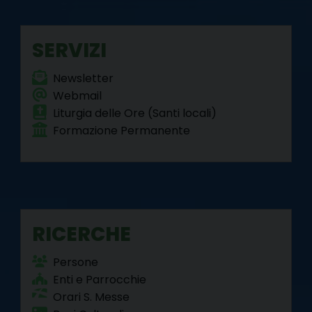
o
r
e
I
a
p
k
s
n
m
p
SERVIZI
t
Newsletter
Webmail
Liturgia delle Ore (Santi locali)
Formazione Permanente
RICERCHE
Persone
Enti e Parrocchie
Orari S. Messe