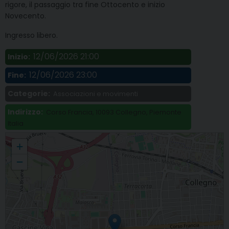
rigore, il passaggio tra fine Ottocento e inizio
Novecento.
Ingresso libero.
12/06/2026 21:00
Inizio:
12/06/2026 23:00
Fine:
Categorie:
Associazioni e movimenti
Indirizzo:
Corso Francia, 10093 Collegno, Piemonte
Italia
«Il ballo tra ’800 e ’900 raccontato in teatro» al Villaggio Leumann di Collegno
+
−