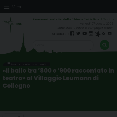
Skip
Menu
to
content
venerdì 07 agosto 2026
Santi Sisto II, papa, e compagni, martiri
Facebook
Twitter
YouTube
Instagram
Spreaker
RSS
New
FEED
Associazioni e movimenti
«Il ballo tra ’800 e ’900 raccontato in
teatro» al Villaggio Leumann di
Collegno