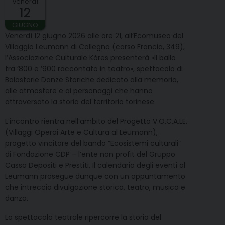
venerdì
12
GIUGNO
Venerdì 12 giugno 2026 alle ore 21, all’Ecomuseo del
Villaggio Leumann di Collegno (corso Francia, 349),
l’Associazione Culturale Kòres presenterà «Il ballo
tra ’800 e ’900 raccontato in teatro», spettacolo di
Balastorie Danze Storiche dedicato alla memoria,
alle atmosfere e ai personaggi che hanno
attraversato la storia del territorio torinese.
L’incontro rientra nell’ambito del Progetto V.O.C.A.LE.
(Villaggi Operai Arte e Cultura al Leumann),
progetto vincitore del bando “Ecosistemi culturali”
di Fondazione CDP – l’ente non profit del Gruppo
Cassa Depositi e Prestiti. Il calendario degli eventi al
Leumann prosegue dunque con un appuntamento
che intreccia divulgazione storica, teatro, musica e
danza.
Lo spettacolo teatrale ripercorre la storia del