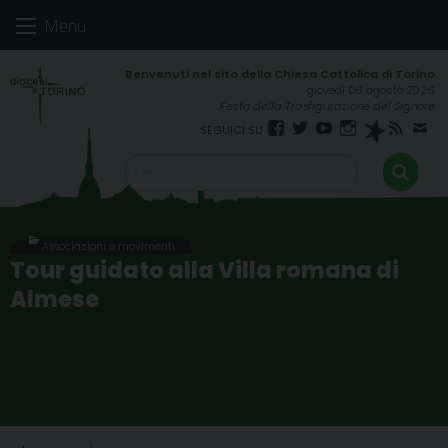
Skip
Menu
to
content
giovedì 06 agosto 2026
Festa della Trasfigurazione del Signore
Facebook
Twitter
YouTube
Instagram
Spreaker
RSS
New
FEED
Associazioni e movimenti
Tour guidato alla Villa romana di
Almese