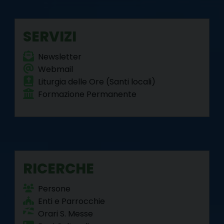
o
r
e
I
a
p
k
s
n
m
p
SERVIZI
t
Newsletter
Webmail
Liturgia delle Ore (Santi locali)
Formazione Permanente
RICERCHE
Persone
Enti e Parrocchie
Orari S. Messe