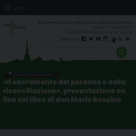
Skip
Menu
to
content
giovedì 06 agosto 2026
Festa della Trasfigurazione del Signore
Facebook
Twitter
YouTube
Instagram
Spreaker
RSS
New
FEED
Associazioni e movimenti
«Il sacramento del perdono e della
riconciliazione», presentazione on
line del libro di don Mario Rossino