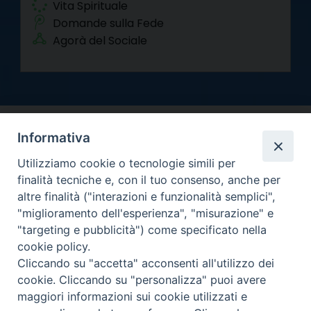
Vita Spirituale
Domande sulla Fede
Agorà del Sociale
Informativa
Utilizziamo cookie o tecnologie simili per
finalità tecniche e, con il tuo consenso, anche per
altre finalità ("interazioni e funzionalità semplici",
Arcidiocesi di Torino
"miglioramento dell'esperienza", "misurazione" e
Curia metropolitana
"targeting e pubblicità") come specificato nella
Via dell'Arcivescovado 12 - 10121 Torino
cookie policy.
Centralino tel. 011.51.56.300
Cliccando su "accetta" acconsenti all'utilizzo dei
cookie. Cliccando su "personalizza" puoi avere
Informativa privacy
Copyright 2000-2026 -
maggiori informazioni sui cookie utilizzati e
Facebook
Twitter
YouTube
Instagram
RSS
Newsletter