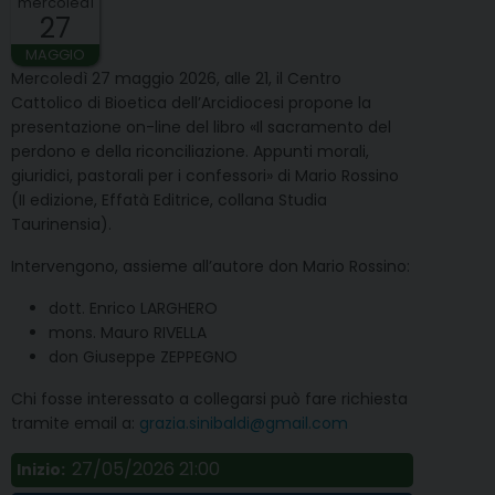
mercoledì
27
MAGGIO
Mercoledì 27 maggio 2026, alle 21, il Centro
Cattolico di Bioetica dell’Arcidiocesi propone la
presentazione on-line del libro «Il sacramento del
perdono e della riconciliazione. Appunti morali,
giuridici, pastorali per i confessori» di Mario Rossino
(II edizione, Effatà Editrice, collana Studia
Taurinensia).
Intervengono, assieme all’autore don Mario Rossino:
dott. Enrico LARGHERO
mons. Mauro RIVELLA
don Giuseppe ZEPPEGNO
Chi fosse interessato a collegarsi può fare richiesta
tramite email a:
grazia.sinibaldi@gmail.com
27/05/2026 21:00
Inizio: