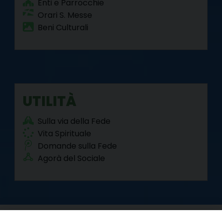
Enti e Parrocchie
Orari S. Messe
Beni Culturali
UTILITÀ
Sulla via della Fede
Vita Spirituale
Domande sulla Fede
Agorà del Sociale