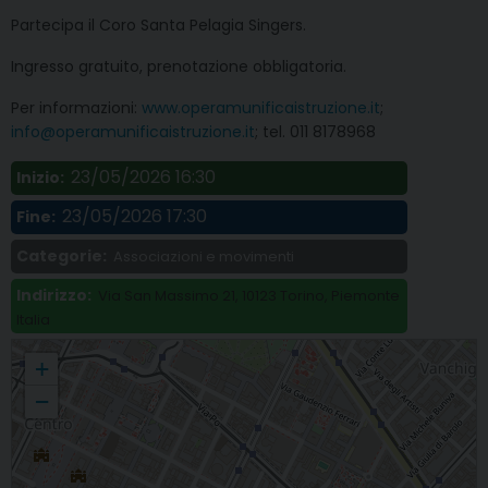
Partecipa il Coro Santa Pelagia Singers.
Ingresso gratuito, prenotazione obbligatoria.
Per informazioni:
www.operamunificaistruzione.it
;
info@operamunificaistruzione.it
; tel. 011 8178968
23/05/2026 16:30
Inizio:
23/05/2026 17:30
Fine:
Categorie:
Associazioni e movimenti
Indirizzo:
Via San Massimo 21, 10123 Torino, Piemonte
Italia
«Singing Women», al Coro di Santa Pelagia concerto dedicato alle grandi voci
+
femminili
−