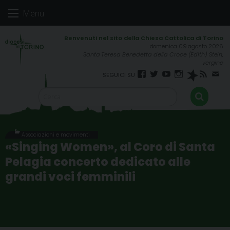
Skip
Menu
to
content
domenica 09 agosto 2026
Santa Teresa Benedetta della Croce (Edith) Stein,
vergine
Facebook
Twitter
YouTube
Instagram
Spreaker
RSS
New
FEED
Associazioni e movimenti
«Singing Women», al Coro di Santa
Pelagia concerto dedicato alle
grandi voci femminili