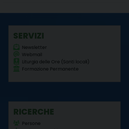
b
t
e
e
g
s
l
t
o
e
r
d
r
A
o
r
e
I
a
p
k
s
n
m
p
SERVIZI
t
Newsletter
Webmail
Liturgia delle Ore (Santi locali)
Formazione Permanente
RICERCHE
Persone