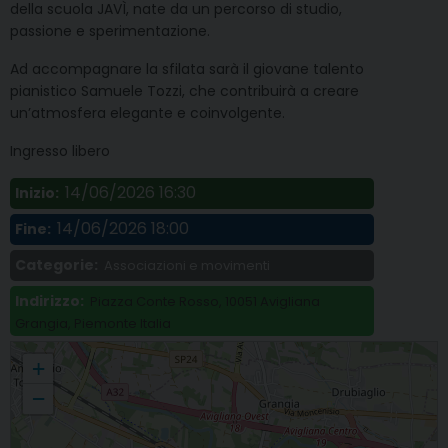
della scuola JAVÌ, nate da un percorso di studio,
passione e sperimentazione.
Ad accompagnare la sfilata sarà il giovane talento
pianistico Samuele Tozzi, che contribuirà a creare
un’atmosfera elegante e coinvolgente.
Ingresso libero
14/06/2026 16:30
Inizio:
14/06/2026 18:00
Fine:
Categorie:
Associazioni e movimenti
Indirizzo:
Piazza Conte Rosso, 10051 Avigliana
Grangia, Piemonte Italia
Sfilata di moda accompagnata dal pianoforte per la stagione «Avigliana …
+
Insieme 2026»
−