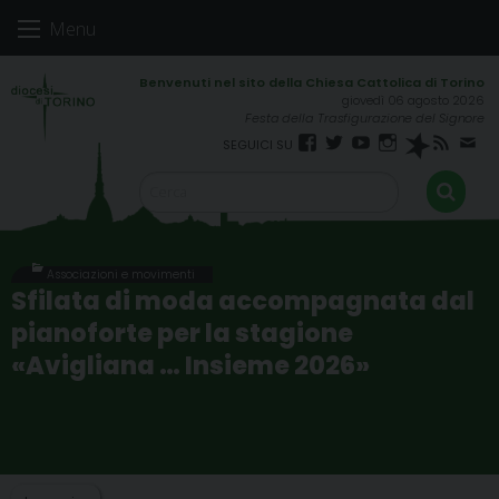
Skip
Menu
to
content
giovedì 06 agosto 2026
Festa della Trasfigurazione del Signore
Facebook
Twitter
YouTube
Instagram
Spreaker
RSS
New
FEED
Associazioni e movimenti
Sfilata di moda accompagnata dal
pianoforte per la stagione
«Avigliana … Insieme 2026»