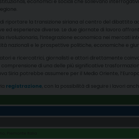
ituzionali, economici e sociali che sollevano interrogativi 
 regione.
 di riportare la transizione siriana al centro del dibattit
ve ed esperienze diverse. Le due giornate di lavoro affron
ia rivoluzionaria, l’integrazione economica nei mercati inter
tà nazionali e le prospettive politiche, economiche e giuri
ori e ricercatrici, giornalisti e attori direttamente coinvol
alla comprensione di una delle più significative trasforma
nuova Siria potrebbe assumere per il Medio Oriente, l’Europ
via
registrazione
, con la possibilità di seguire i lavori anc
no, Piemonte Italia