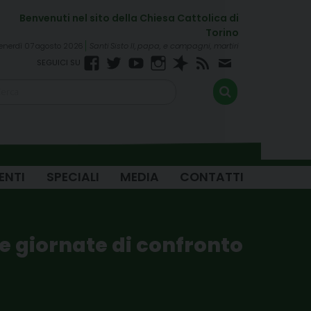
enerdì 07 agosto 2026
Santi Sisto II, papa, e compagni, martiri
Facebook
Twitter
YouTube
Instagram
Spreaker
RSS
Newsletter
FEED
ENTI
SPECIALI
MEDIA
CONTATTI
ue giornate di confronto