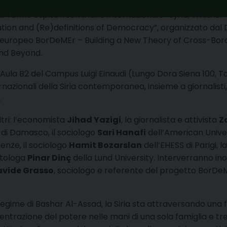
à di Torino ospita il seminario internazionale “Syria, Whither
on and (Re)definitions of Democracy”, organizzato dal Di
o europeo BorDeMEr – Building a New Theory of Cross-Bo
nd Beyond.
’Aula B2 del Campus Luigi Einaudi (Lungo Dora Siena 100, Tor
rnazionali della Siria contemporanea, insieme a giornalisti,
.
 altri: l’economista
Jihad Yazigi
, la giornalista e attivista
Z
à di Damasco, il sociologo
Sari Hanafi
dell’American Univers
renze, il sociologo
Hamit Bozarslan
dell’EHESS di Parigi, 
litologa
Pinar Dinç
della Lund University. Interverranno ino
avide Grasso
, sociologo e referente del progetto BorDe
egime di Bashar Al-Assad, la Siria sta attraversando una fa
razione del potere nelle mani di una sola famiglia e tredic