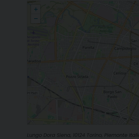
«Siria, quale transizione?», all’Università di Torino due giornate d
+
−
Lungo Dora Siena, 10124 Torino, Piemonte Ital