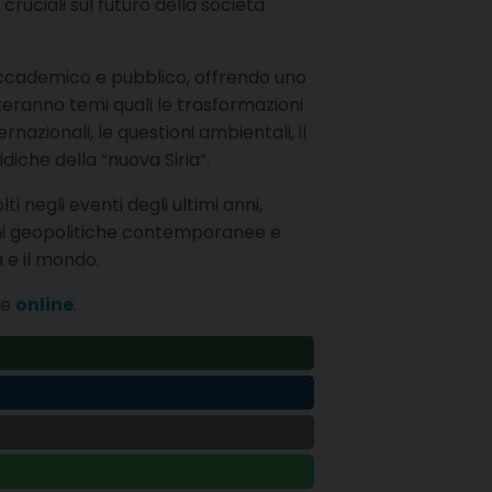
cruciali sul futuro della società
o accademico e pubblico, offrendo uno
teranno temi quali le trasformazioni
nazionali, le questioni ambientali, il
diche della “nuova Siria”.
ti negli eventi degli ultimi anni,
zioni geopolitiche contemporanee e
a e il mondo.
he
online
.