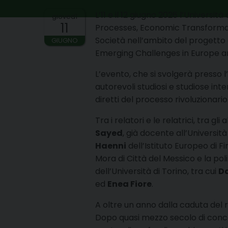
L’11 e il 12 giugno 2026 l’Universit
giovedì
11
Processes, Economic Transformati
Società nell’ambito del progett
GIUGNO
Emerging Challenges in Europe a
L’evento, che si svolgerà presso l
autorevoli studiosi e studiose inte
diretti del processo rivoluzionario
Tra i relatori e le relatrici, tra gli
Sayed
, già docente all’Universit
Haenni
dell’Istituto Europeo di Fi
Mora di Città del Messico e la po
dell’Università di Torino, tra cui
D
ed
Enea Fiore
.
A oltre un anno dalla caduta del r
Dopo quasi mezzo secolo di concent