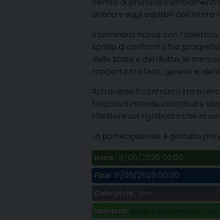
centro di profondi cambiamenti ist
siriana e sugli equilibri dell’intera
Il seminario nasce con l’obiettivo
spazio di confronto tra prospetti
dello Stato e del diritto, la memor
rapporto tra fede, genere e identi
Attraverso il confronto tra ricercat
l’iniziativa intende contribuire 
riflettere sul significato che la 
La partecipazione è gratuita pre
11/06/2026 00:00
Inizio:
11/06/2026 00:00
Fine:
Categorie:
Altro
Indirizzo:
Lungo Dora Siena, 10124 Tori