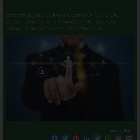
Lettera-appello dell'Arcivescovo di Torino alla
Chiesa locale per la Giornata della Stampa
cattolica domenica 20 novembre 2016
condividi su
F
T
P
L
T
W
E
P