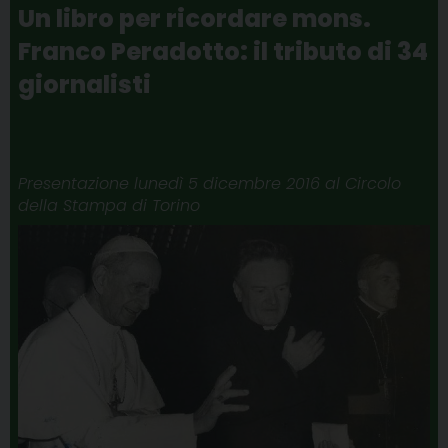
o
r
e
I
a
p
Un libro per ricordare mons.
k
s
n
m
p
Franco Peradotto: il tributo di 34
t
giornalisti
Presentazione lunedì 5 dicembre 2016 al Circolo
della Stampa di Torino