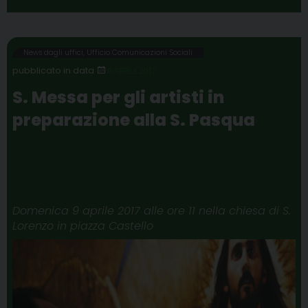
c
i
n
n
l
a
a
i
e
t
t
k
e
t
i
n
b
t
e
e
g
s
l
t
News dagli uffici
,
Ufficio Comunicazioni Sociali
o
e
r
d
r
A
6 APRILE 2017
o
r
e
I
a
p
S. Messa per gli artisti in
k
s
n
m
p
preparazione alla S. Pasqua
t
Domenica 9 aprile 2017 alle ore 11 nella chiesa di S.
Lorenzo in piazza Castello