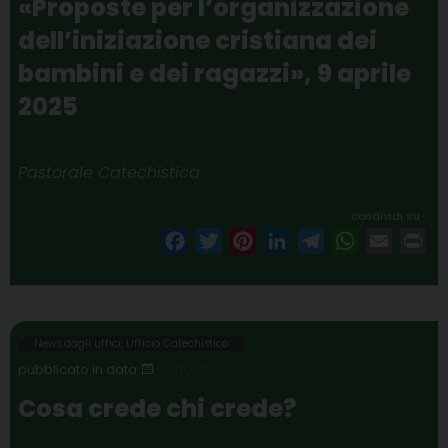
«Proposte per l’organizzazione
dell’iniziazione cristiana dei
bambini e dei ragazzi», 9 aprile
2025
Pastorale Catechistica
condividi su
F
T
P
L
T
W
E
P
a
w
i
i
e
h
m
r
c
i
n
n
l
a
a
i
e
t
t
k
e
t
i
n
b
t
e
e
g
s
l
t
News dagli uffici
,
Ufficio Catechistico
o
e
r
d
r
A
9 OTTOBRE 2017
o
r
e
I
a
p
Cosa crede chi crede?
k
s
n
m
p