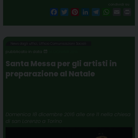
condividi su
F
T
P
L
T
W
E
P
a
w
i
i
e
h
m
r
c
i
n
n
l
a
a
i
e
t
t
k
e
t
i
n
b
t
e
e
g
s
l
t
News dagli uffici
,
Ufficio Comunicazioni Sociali
o
e
r
d
r
A
16 DICEMBRE 2016
o
r
e
I
a
p
Santa Messa per gli artisti in
k
s
n
m
p
preparazione al Natale
t
Domenica 18 dicembre 2016 alle ore 11 nella chiesa
di san Lorenzo a Torino