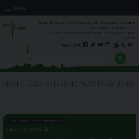
Skip
Menu
to
content
domenica 09 agosto 2026
Santa Teresa Benedetta della Croce (Edith) Stein,
vergine
Facebook
Twitter
YouTube
Instagram
Spreaker
RSS
New
FEED
ARCHIVI DELLA CATEGORIA:
NEWS DAGLI UFFICI
Documenti
,
Ufficio Catechistico
9 APRILE 2025