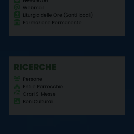
a
Newsletter
Webmail
v
Liturgia delle Ore (Santi locali)
i
Formazione Permanente
g
a
t
i
o
RICERCHE
n
Persone
Enti e Parrocchie
Orari S. Messe
Beni Culturali