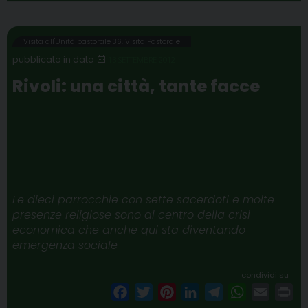
c
i
n
n
l
a
a
i
e
t
t
k
e
t
i
n
b
t
e
e
g
s
l
t
Visita all'Unità pastorale 36
,
Visita Pastorale
o
e
r
d
r
A
13 SETTEMBRE 2012
o
r
e
I
a
p
Rivoli: una città, tante facce
k
s
n
m
p
t
Le dieci parrocchie con sette sacerdoti e molte
presenze religiose sono al centro della crisi
economica che anche qui sta diventando
emergenza sociale
condividi su
F
T
P
L
T
W
E
P