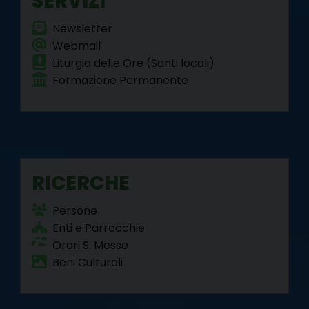
SERVIZI
N
t
a
Newsletter
Webmail
v
Liturgia delle Ore (Santi locali)
i
Formazione Permanente
g
a
t
i
o
RICERCHE
n
Persone
Enti e Parrocchie
Orari S. Messe
Beni Culturali