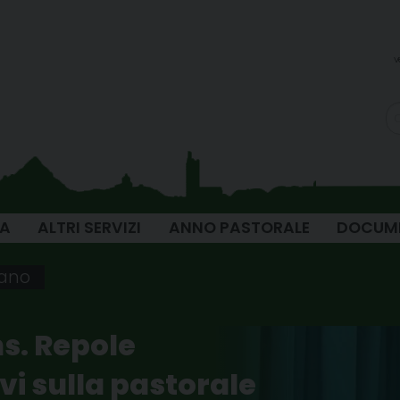
v
IA
ALTRI SERVIZI
ANNO PASTORALE
DOCUM
iano
ns. Repole
vi sulla pastorale