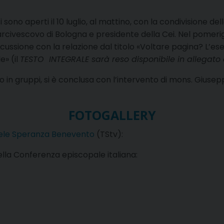
si sono aperti il 10 luglio, al mattino, con la condivisione d
 arcivescovo di Bologna e presidente della Cei. Nel pomer
scussione con la relazione dal titolo «Voltare pagina? L’es
e» (il
TESTO INTEGRALE sarà reso disponibile in allegato
to in gruppi, si è conclusa con l’intervento di mons. Giusep
FOTOGALLERY
ele Speranza Benevento
(TStv):
ella Conferenza episcopale italiana: