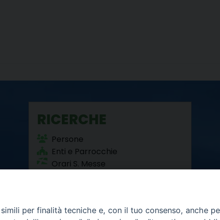
RICERCHE
Persone
Enti e Parrocchie
Orari S. Messe
Beni Culturali
imili per finalità tecniche e, con il tuo consenso, anche per 