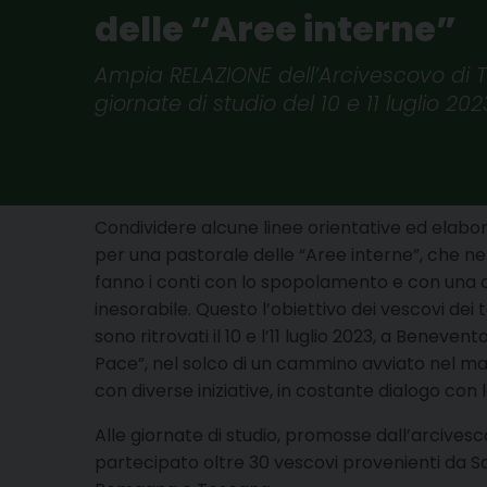
delle “Aree interne”
Ampia RELAZIONE dell’Arcivescovo di T
giornate di studio del 10 e 11 luglio 2
Condividere alcune linee orientative ed elab
per una pastorale delle “Aree interne”, che nel
fanno i conti con lo spopolamento e con una 
inesorabile. Questo l’obiettivo dei vescovi dei t
sono ritrovati il 10 e l’11 luglio 2023, a Beneven
Pace”, nel solco di un cammino avviato nel ma
con diverse iniziative, in costante dialogo con le
Alle giornate di studio, promosse dall’arcive
partecipato oltre 30 vescovi provenienti da Sar