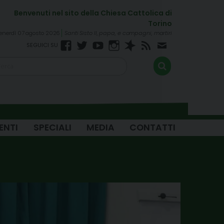
enerdì 07 agosto 2026
Santi Sisto II, papa, e compagni, martiri
Facebook
Twitter
YouTube
Instagram
Spreaker
RSS
Newsletter
FEED
ENTI
SPECIALI
MEDIA
CONTATTI