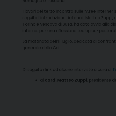
Romagna e Toscana.
I lavori del terzo incontro sulle “Aree interne” 
seguita l’introduzione del card. Matteo Zuppi,
Torino e vescovo di Susa, ha dato avvio alla di
interne: per una riflessione teologico-pastoral
La mattinata dell’11 luglio, dedicata al confron
generale della Cei.
Di seguito i link ad alcune interviste a cura di
T
al
card. Matteo Zuppi
, presidente d