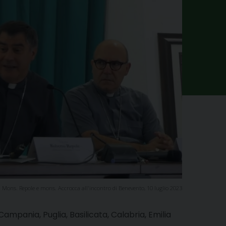
Mons. Repole e mons. Accrocca all'incontro di Benevento, 10 luglio 2023
ampania, Puglia, Basilicata, Calabria, Emilia