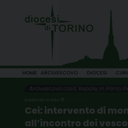
Skip
to
content
HOME
ARCIVESCOVO
DIOCESI
CUR
Arcivescovo card. Repole
,
In Primo P
16 GIUGNO 2023
Cei: intervento di mo
all’incontro dei vesco