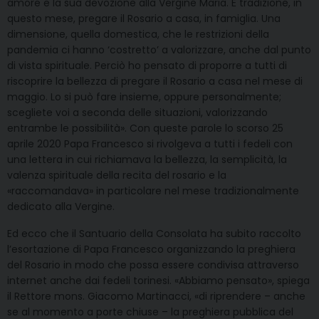
amore e la sua devozione alla Vergine Maria. È tradizione, in
questo mese, pregare il Rosario a casa, in famiglia. Una
dimensione, quella domestica, che le restrizioni della
pandemia ci hanno ‘costretto’ a valorizzare, anche dal punto
di vista spirituale. Perciò ho pensato di proporre a tutti di
riscoprire la bellezza di pregare il Rosario a casa nel mese di
maggio. Lo si può fare insieme, oppure personalmente;
scegliete voi a seconda delle situazioni, valorizzando
entrambe le possibilità». Con queste parole lo scorso 25
aprile 2020 Papa Francesco si rivolgeva a tutti i fedeli con
una lettera in cui richiamava la bellezza, la semplicità, la
valenza spirituale della recita del rosario e la
«raccomandava» in particolare nel mese tradizionalmente
dedicato alla Vergine.
Ed ecco che il Santuario della Consolata ha subito raccolto
l’esortazione di Papa Francesco organizzando la preghiera
del Rosario in modo che possa essere condivisa attraverso
internet anche dai fedeli torinesi. «Abbiamo pensato», spiega
il Rettore mons. Giacomo Martinacci, «di riprendere – anche
se al momento a porte chiuse – la preghiera pubblica del