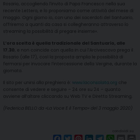
Rosario, accogliendo l’invito di Papa Francesco nella sua
recente Lettera, e lo proponiamo come attività del mese di
maggio. Ogni giorno io, con uno dei sacerdoti del Santuario,
offriremo a quanti da casa si collegheranno attraverso lo
streaming la possibilità di pregare insieme».
L’ora scelta è quella tradizionale del Santuario, alle
17.30
, e non coincide con quella in cui l’Arcivescovo prega il
Rosario (alle 17), così la proposta amplia le possibilità di
fermarsi per invocare l’intercessione della Vergine, durante la
giornata.
Il sito per unirsi alla preghiera è:
www.laconsolata.org
che
consente di vedere e seguire – 24 ore su 24 – quanto
avviene all’altare cliccando su Web TV e Diretta Streaming.
(Federica BELLO da «La Voce E il Tempo» del 3 maggio 2020)
condividi su
F
T
P
L
T
W
E
P