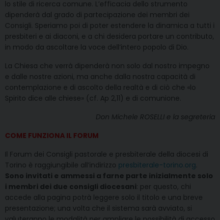
lo stile di ricerca comune. L’efficacia dello strumento
dipenderà dal grado di partecipazione dei membri dei
Consigli. Speriamo poi di poter estendere la dinamica a tutti i
presbiteri e ai diaconi, e a chi desidera portare un contributo,
in modo da ascoltare la voce dell’intero popolo di Dio.
La Chiesa che verrà dipenderà non solo dal nostro impegno
e dalle nostre azioni, ma anche dalla nostra capacità di
contemplazione e di ascolto della realtà e di ciò che «lo
Spirito dice alle chiese» (cf. Ap 2,11) e di comunione.
Don Michele ROSELLI e la segreteria
COME FUNZIONA IL FORUM
Il Forum dei Consigli pastorale e presbiterale della diocesi di
Torino è raggiungibile all’indirizzo
presbiterale-torino.org
.
Sono invitati e ammessi a farne parte inizialmente solo
i membri dei due consigli diocesani
: per questo, chi
accede alla pagina potrà leggere solo il titolo e una breve
presentazione; una volta che il sistema sarà avviato, si
valuteranno le modalità per ampliare le possibilità di accesso