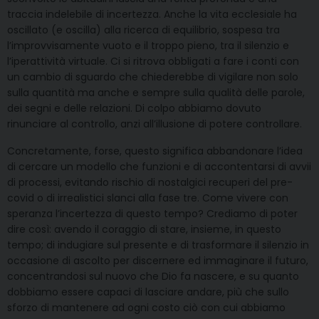
traccia indelebile di incertezza. Anche la vita ecclesiale ha
oscillato (e oscilla) alla ricerca di equilibrio, sospesa tra
l’improvvisamente vuoto e il troppo pieno, tra il silenzio e
l’iperattività virtuale. Ci si ritrova obbligati a fare i conti con
un cambio di sguardo che chiederebbe di vigilare non solo
sulla quantità ma anche e sempre sulla qualità delle parole,
dei segni e delle relazioni. Di colpo abbiamo dovuto
rinunciare al controllo, anzi all’illusione di potere controllare.
Concretamente, forse, questo significa abbandonare l’idea
di cercare un modello che funzioni e di accontentarsi di avvii
di processi, evitando rischio di nostalgici recuperi del pre-
covid o di irrealistici slanci alla fase tre. Come vivere con
speranza l’incertezza di questo tempo? Crediamo di poter
dire così: avendo il coraggio di stare, insieme, in questo
tempo; di indugiare sul presente e di trasformare il silenzio in
occasione di ascolto per discernere ed immaginare il futuro,
concentrandosi sul nuovo che Dio fa nascere, e su quanto
dobbiamo essere capaci di lasciare andare, più che sullo
sforzo di mantenere ad ogni costo ciò con cui abbiamo