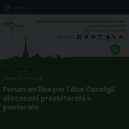
Skip
Menu
to
content
sabato 08 agosto 2026
San Domenico, sacerdote
Facebook
Twitter
YouTube
Instagram
Spreaker
RSS
New
FEED
In Primo Piano
2 MAGGIO 2020
Forum on line per i due Consigli
diocesani presbiterale e
pastorale