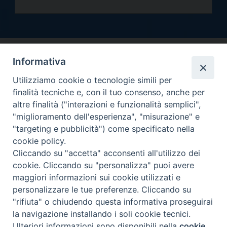
Informativa
Utilizziamo cookie o tecnologie simili per
finalità tecniche e, con il tuo consenso, anche per
altre finalità ("interazioni e funzionalità semplici",
Arcidiocesi di Torino
"miglioramento dell'esperienza", "misurazione" e
Curia metropolitana
"targeting e pubblicità") come specificato nella
Via dell'Arcivescovado 12 - 10121 Torino
cookie policy.
Centralino tel. 011.51.56.300
Cliccando su "accetta" acconsenti all'utilizzo dei
cookie. Cliccando su "personalizza" puoi avere
Informativa privacy
Copyright 2000-2026 -
maggiori informazioni sui cookie utilizzati e
Facebook
Twitter
YouTube
Instagram
RSS
Newsletter
personalizzare le tue preferenze. Cliccando su
FEED
"rifiuta" o chiudendo questa informativa proseguirai
la navigazione installando i soli cookie tecnici.
Ulteriori informazioni sono disponibili nella
cookie