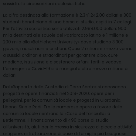
sussidi alle circoscrizioni ecclesiastiche.
La cifra destinata alla formazione è 2.341.242,00 dollari e 300
studenti beneficiano di una borsa di studio, ospiti in 7 collegi.
Per l’attività scolastica sono utilizzati 2.998.000 dollari: 900
mila destinati alle scuole del Patriarcato latino e 1 milione e
200 mila alla «Bethlehem University» dove studiano 3.300
giovani, musulmani e cristiani. Quasi 2 milioni e mezzo vanno
a sussidi ordinari e straordinari per garantire cibo, cure
mediche, istruzione e a sostenere orfani, feriti e vedove.
L’emergenza Covid-19 si è mangiata oltre mezzo milione di
dollari.
Dal «Rapporto della Custodia di Terra Santa» si conoscono
progetti e opere finanziati nel 2019-2020: opere per i
pellegrini, per la comunità locale e progetti in Giordania,
Libano, Siria e Rodi. Tra le numerose opere a favore della
comunità locale rientrano la «Casa del fanciullo» a
Betlemme, il finanziamento di 490 borse di studio
all’università, aiuti per la messa in sicurezza di piccole attività
artigiane, ristrutturazione di case di famiglie più bisognose.