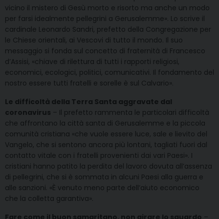
vicino il mistero di Gesù morto e risorto ma anche un modo
per farsi idealmente pellegrini a Gerusalemme». Lo scrive il
cardinale Leonardo Sandri, prefetto della Congregazione per
le Chiese orientali, ai Vescovi di tutto il mondo. Il suo
messaggio si fonda sul concetto di fraternità di Francesco
d’Assisi, «chiave di rilettura di tutti i rapporti religiosi,
economici, ecologici, politici, comunicativi. Il fondamento del
nostro essere tutti fratelli e sorelle è sul Calvario».
Le difficoltà della Terra Santa aggravate dal
coronavirus
– Il prefetto rammenta le particolari difficoltà
che affrontano la città santa di Gerusalemme e la piccola
comunità cristiana «che vuole essere luce, sale e lievito del
Vangelo, che si sentono ancora più lontani, tagliati fuori dal
contatto vitale con i fratelli provenienti dai vari Paesi». I
cristiani hanno patito la perdita del lavoro dovuta all’assenza
di pellegrini, che si è sommata in alcuni Paesi alla guerra e
alle sanzioni. «È venuto meno parte dell’aiuto economico
che la colletta garantiva».
Fare come il buon samaritano, non girare lo sguardo
–