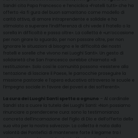
Sandri cita Papa Francesco e l’enciclica «Fratelli tutti» che ha
offerto «la fi gura del buon samaritano come modello di
carità attiva, di amore intraprendente e solidale e ha
stimolato a superare l’indifferenza di chi vede il fratello o la
sorella in difficoltà e passa oltre». La colletta è «un’occasione
per non girare lo sguardo, per non passare oltre, per non
ignorare le situazioni di bisogno e le difficoltà dei nostri
fratelli e sorelle che vivono nei Luoghi Santi». Un gesto di
solidarietà che San Francesco avrebbe chiamato «di
restituzione». Solo così le comunità possono «resistere alla
tentazione di lasciare il Paese, le parrocchie proseguire la
missione pastorale e l’opera educativa attraverso le scuole e
l’impegno sociale in favore dei poveri e dei sofferenti».
La cura dei Luoghi Santi spetta a ognuno
– Al cardinale
Sandri sta a cuore la tutela dei Luoghi Santi: «Non possiamo
rinunciare a prendercene cura: sono la testimonianza
concreta dell’incarnazione del Figlio di Dio e dell’offerta della
sua vita per la nostra salvezza». La colletta è nata dalla
volontà dei Pontefici di mantenere forte il legame tra i