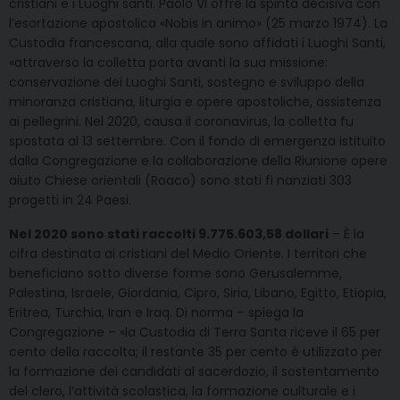
cristiani e i Luoghi santi. Paolo VI offre la spinta decisiva con
l’esortazione apostolica «Nobis in animo» (25 marzo 1974). La
Custodia francescana, alla quale sono affidati i Luoghi Santi,
«attraverso la colletta porta avanti la sua missione:
conservazione dei Luoghi Santi, sostegno e sviluppo della
minoranza cristiana, liturgia e opere apostoliche, assistenza
ai pellegrini. Nel 2020, causa il coronavirus, la colletta fu
spostata al 13 settembre. Con il fondo di emergenza istituito
dalla Congregazione e la collaborazione della Riunione opere
aiuto Chiese orientali (Roaco) sono stati fi nanziati 303
progetti in 24 Paesi.
Nel 2020 sono stati raccolti 9.775.603,58 dollari
– È la
cifra destinata ai cristiani del Medio Oriente. I territori che
beneficiano sotto diverse forme sono Gerusalemme,
Palestina, Israele, Giordania, Cipro, Siria, Libano, Egitto, Etiopia,
Eritrea, Turchia, Iran e Iraq. Di norma – spiega la
Congregazione – «la Custodia di Terra Santa riceve il 65 per
cento della raccolta; il restante 35 per cento è utilizzato per
la formazione dei candidati al sacerdozio, il sostentamento
del clero, l’attività scolastica, la formazione culturale e i