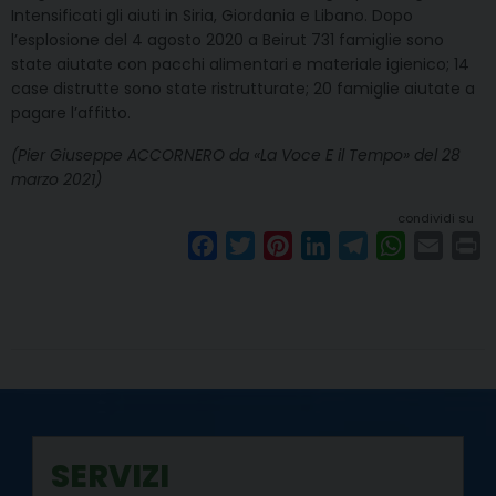
Intensificati gli aiuti in Siria, Giordania e Libano. Dopo
l’esplosione del 4 agosto 2020 a Beirut 731 famiglie sono
state aiutate con pacchi alimentari e materiale igienico; 14
case distrutte sono state ristrutturate; 20 famiglie aiutate a
pagare l’affitto.
(Pier Giuseppe ACCORNERO da «La Voce E il Tempo» del 28
marzo 2021)
condividi su
F
T
P
L
T
W
E
P
a
w
i
i
e
h
m
r
c
i
n
n
l
a
a
i
e
t
t
k
e
t
i
n
b
t
e
e
g
s
l
t
o
e
r
d
r
A
o
r
e
I
a
p
k
s
n
m
p
SERVIZI
t