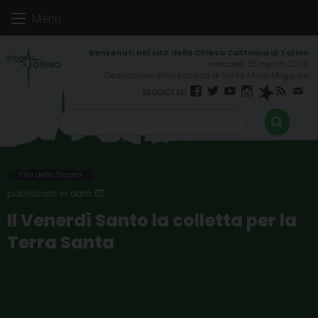
Skip
Menu
to
content
mercoledì 05 agosto 2026
Dedicazione della basilica di Santa Maria Maggiore
Facebook
Twitter
YouTube
Instagram
Spreaker
RSS
New
FEED
Vita della Diocesi
10 MARZO 2021
Il Venerdì Santo la colletta per la
Terra Santa