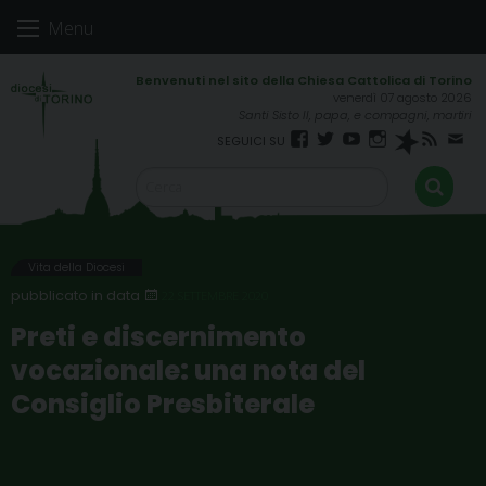
Skip
Menu
to
content
venerdì 07 agosto 2026
Santi Sisto II, papa, e compagni, martiri
Facebook
Twitter
YouTube
Instagram
Spreaker
RSS
New
FEED
Vita della Diocesi
22 SETTEMBRE 2020
Preti e discernimento
vocazionale: una nota del
Consiglio Presbiterale