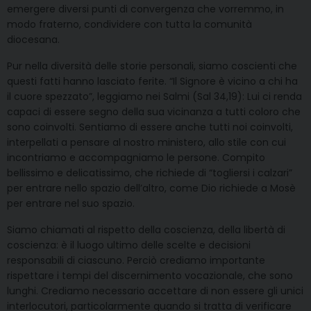
emergere diversi punti di convergenza che vorremmo, in
modo fraterno, condividere con tutta la comunità
diocesana.
Pur nella diversità delle storie personali, siamo coscienti che
questi fatti hanno lasciato ferite. “Il Signore è vicino a chi ha
il cuore spezzato”, leggiamo nei Salmi (Sal 34,19): Lui ci renda
capaci di essere segno della sua vicinanza a tutti coloro che
sono coinvolti. Sentiamo di essere anche tutti noi coinvolti,
interpellati a pensare al nostro ministero, allo stile con cui
incontriamo e accompagniamo le persone. Compito
bellissimo e delicatissimo, che richiede di “togliersi i calzari”
per entrare nello spazio dell’altro, come Dio richiede a Mosè
per entrare nel suo spazio.
Siamo chiamati al rispetto della coscienza, della libertà di
coscienza: è il luogo ultimo delle scelte e decisioni
responsabili di ciascuno. Perciò crediamo importante
rispettare i tempi del discernimento vocazionale, che sono
lunghi. Crediamo necessario accettare di non essere gli unici
interlocutori, particolarmente quando si tratta di verificare