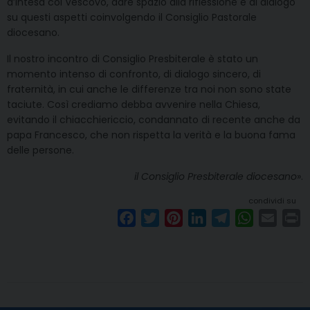
d’intesa col Vescovo, dare spazio alla riflessione e al dialogo
su questi aspetti coinvolgendo il Consiglio Pastorale
diocesano.
Il nostro incontro di Consiglio Presbiterale è stato un
momento intenso di confronto, di dialogo sincero, di
fraternità, in cui anche le differenze tra noi non sono state
taciute. Così crediamo debba avvenire nella Chiesa,
evitando il chiacchiericcio, condannato di recente anche da
papa Francesco, che non rispetta la verità e la buona fama
delle persone.
il Consiglio Presbiterale diocesano
».
condividi su
F
T
P
L
T
W
E
P
a
w
i
i
e
h
m
r
c
i
n
n
l
a
a
i
e
t
t
k
e
t
i
n
b
t
e
e
g
s
l
t
o
e
r
d
r
A