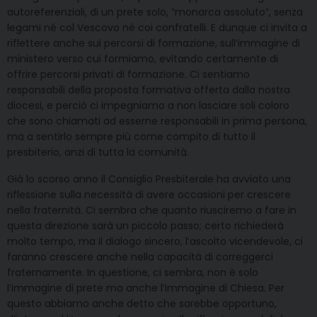
autoreferenziali, di un prete solo, “monarca assoluto”, senza
legami né col Vescovo né coi confratelli. E dunque ci invita a
riflettere anche sui percorsi di formazione, sull’immagine di
ministero verso cui formiamo, evitando certamente di
offrire percorsi privati di formazione. Ci sentiamo
responsabili della proposta formativa offerta dalla nostra
diocesi, e perciò ci impegniamo a non lasciare soli coloro
che sono chiamati ad esserne responsabili in prima persona,
ma a sentirlo sempre più come compito di tutto il
presbiterio, anzi di tutta la comunità.
Già lo scorso anno il Consiglio Presbiterale ha avviato una
riflessione sulla necessità di avere occasioni per crescere
nella fraternità. Ci sembra che quanto riusciremo a fare in
questa direzione sarà un piccolo passo; certo richiederà
molto tempo, ma il dialogo sincero, l’ascolto vicendevole, ci
faranno crescere anche nella capacità di correggerci
fraternamente. In questione, ci sembra, non è solo
l’immagine di prete ma anche l’immagine di Chiesa. Per
questo abbiamo anche detto che sarebbe opportuno,