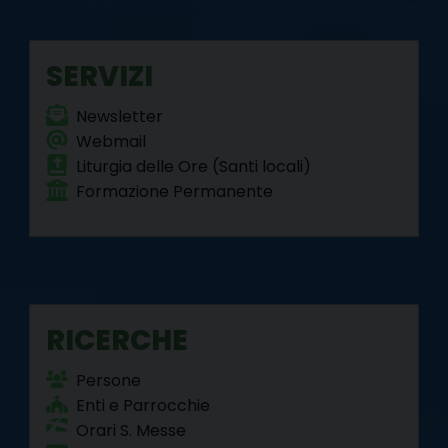
o
r
e
I
a
p
k
s
n
m
p
SERVIZI
t
Newsletter
Webmail
Liturgia delle Ore (Santi locali)
Formazione Permanente
RICERCHE
Persone
Enti e Parrocchie
Orari S. Messe