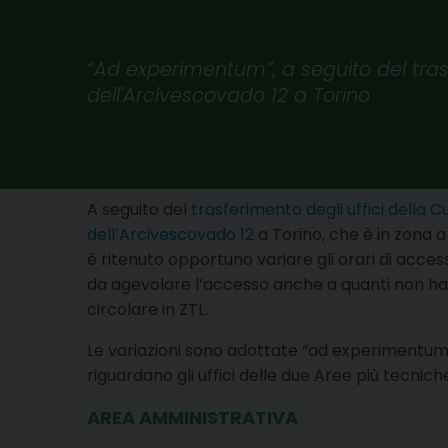
“Ad experimentum”, a seguito del trasf
dell'Arcivescovado 12 a Torino
A seguito del
trasferimento degli uffici della C
dell’Arcivescovado 12
a Torino, che è in zona a 
è ritenuto opportuno variare gli orari di acce
da agevolare l’accesso anche a quanti non h
circolare in ZTL.
Le variazioni sono adottate “ad experimentum”,
riguardano gli uffici delle due Aree più tecnich
AREA AMMINISTRATIVA