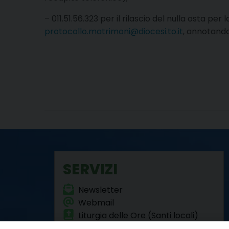
– 011.51.56.323 per il rilascio del nulla osta pe
protocollo.matrimoni@diocesi.to.it
, annotando
SERVIZI
Newsletter
Webmail
Liturgia delle Ore (Santi locali)
Formazione Permanente