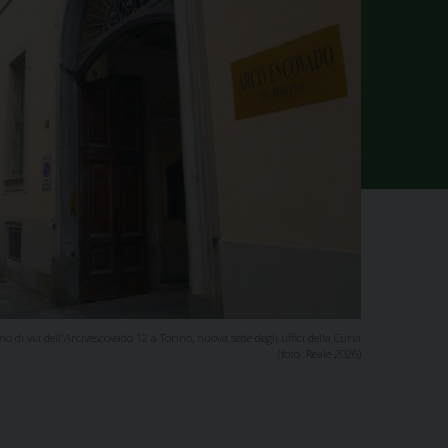
no di via dell'Arcivescovado 12 a Torino, nuova sede degli uffici della Curia
(foto. Reale 2026)