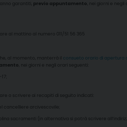
ranno garantiti,
previo appuntamento
, nei giorni e negli
e al mattino al numero 011/51 56 365
 che, al momento, manterrà il
consueto orario di apertura 
tamento
, nei giorni e negli orari seguenti:
-17;
o scrivere ai recapiti di seguito indicati:
el cancelliere arcivescovile;
ciplina sacramenti (in alternativa si potrà scrivere all’indiri