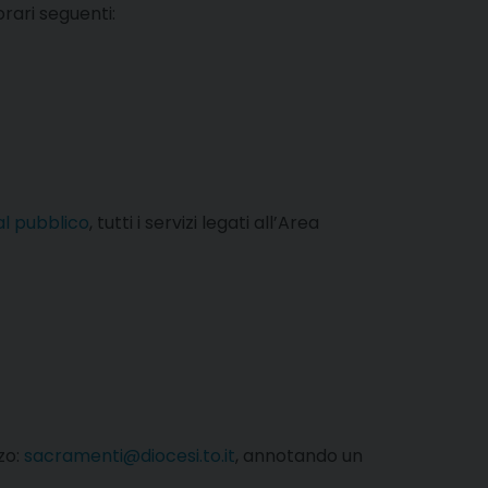
 orari seguenti:
al pubblico
, tutti i servizi legati all’Area
zzo:
sacramenti@diocesi.to.it
, annotando un