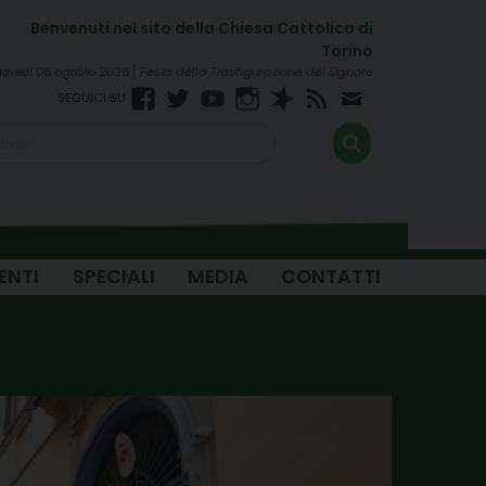
iovedì 06 agosto 2026
Festa della Trasfigurazione del Signore
Facebook
Twitter
YouTube
Instagram
Spreaker
RSS
Newsletter
FEED
ENTI
SPECIALI
MEDIA
CONTATTI