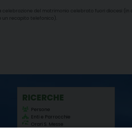
r la celebrazione del matrimonio celebrato fuori diocesi (in a
 un recapito telefonico).
RICERCHE
Persone
Enti e Parrocchie
Orari S. Messe
Beni Culturali