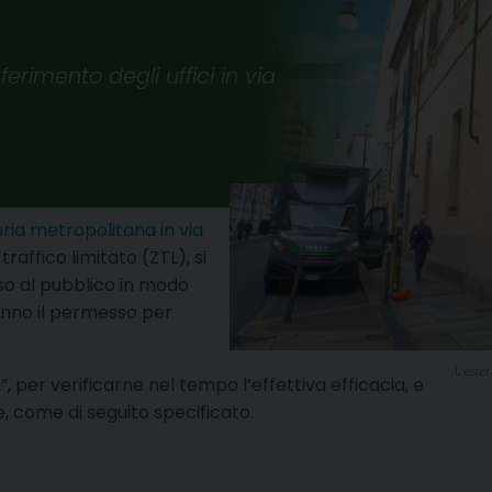
erimento degli uffici in via
uria metropolitana in via
traffico limitato (ZTL), si
sso al pubblico in modo
anno il permesso per
L'ester
 per verificarne nel tempo l’effettiva efficacia, e
e, come di seguito specificato.