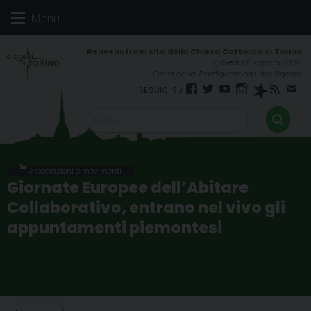
Skip
Menu
to
content
giovedì 06 agosto 2026
Festa della Trasfigurazione del Signore
Facebook
Twitter
YouTube
Instagram
Spreaker
RSS
New
FEED
Associazioni e movimenti
Giornate Europee dell’Abitare
Collaborativo, entrano nel vivo gli
appuntamenti piemontesi