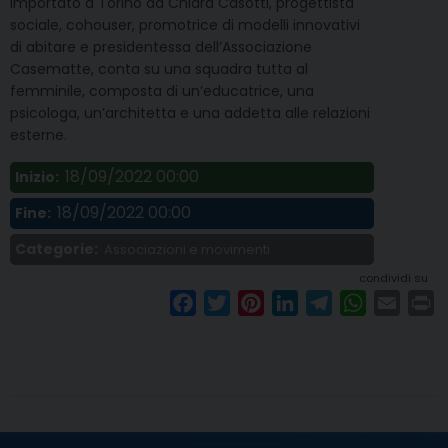
Importato a Torino da Chiara Casotti, progettista
sociale, cohouser, promotrice di modelli innovativi
di abitare e presidentessa dell’Associazione
Casematte, conta su una squadra tutta al
femminile, composta di un’educatrice, una
psicologa, un’architetta e una addetta alle relazioni
esterne.
18/09/2022 00:00
Inizio:
18/09/2022 00:00
Fine:
Categorie:
Associazioni e movimenti
condividi su
F
T
P
L
T
W
E
P
a
w
i
i
e
h
m
r
c
i
n
n
l
a
a
i
e
t
t
k
e
t
i
n
b
t
e
e
g
s
l
t
o
e
r
d
r
A