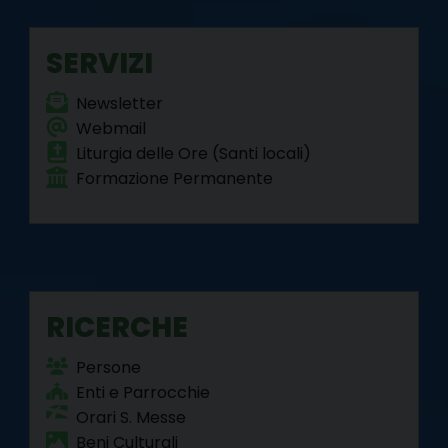
o
r
e
I
a
p
k
s
n
m
p
SERVIZI
t
Newsletter
Webmail
Liturgia delle Ore (Santi locali)
Formazione Permanente
RICERCHE
Persone
Enti e Parrocchie
Orari S. Messe
Beni Culturali