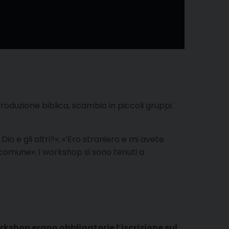
troduzione biblica, scambio in piccoli gruppi.
io e gli altri?»; «’Ero straniero e mi avete
 comune». I workshop si sono tenuti a
rkshop erano obbligatorie l’iscrizione sul