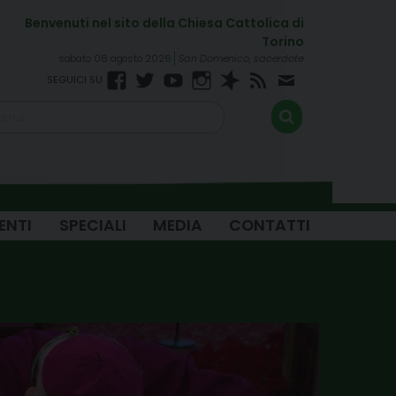
sabato 08 agosto 2026
San Domenico, sacerdote
Facebook
Twitter
YouTube
Instagram
Spreaker
RSS
Newsletter
FEED
ENTI
SPECIALI
MEDIA
CONTATTI