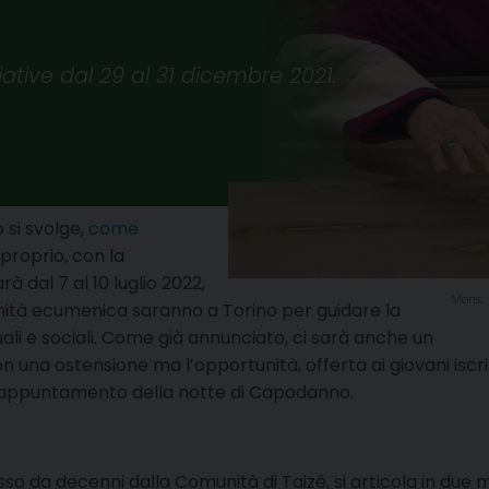
iative dal 29 al 31 dicembre 2021.
 si svolge,
come
e proprio, con la
rà dal 7 al 10 luglio 2022,
Mons. 
nità ecumenica saranno a Torino per guidare la
ali e sociali. Come già annunciato, ci sarà anche un
na ostensione ma l’opportunità, offerta ai giovani iscrit
le appuntamento della notte di Capodanno.
osso da decenni dalla Comunità di Taizé, si articola in due m