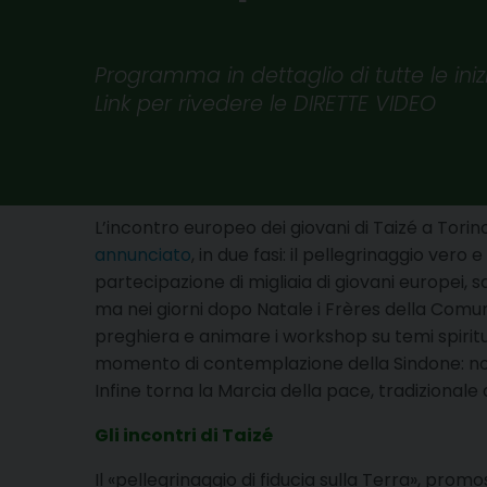
Programma in dettaglio di tutte le iniz
Link per rivedere le DIRETTE VIDEO
L’incontro europeo dei giovani di Taizé a Torino
annunciato
, in due fasi: il pellegrinaggio vero 
partecipazione di migliaia di giovani europei, sa
ma nei giorni dopo Natale i Frères della Comu
preghiera e animare i workshop su temi spiritu
momento di contemplazione della Sindone: non u
Infine torna la Marcia della pace, tradiziona
Gli incontri di Taizé
Il «pellegrinaggio di fiducia sulla Terra», prom