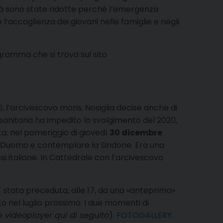
ità sono state ridotte perché l’emergenza
l’accoglienza dei giovani nelle famiglie e negli
ogramma che si trova sul sito
, l’arcivescovo mons. Nosiglia decise anche di
sanitaria ha impedito lo svolgimento del 2020,
ta: nel pomeriggio di giovedì
30 dicembre
in Duomo e contemplare la Sindone. Era una
esi italiane. In Cattedrale con l’arcivescovo
E’ stata preceduta, alle 17, da una «anteprima»
to nel luglio prossimo. I due momenti di
 videoplayer qui di seguito
).
FOTOGALLERY
.