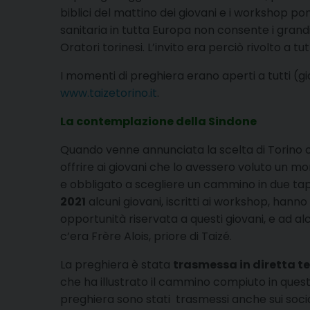
biblici del mattino dei giovani e i workshop 
sanitaria in tutta Europa non consente i grandi
Oratori torinesi. L’invito era perciò rivolto a tu
I momenti di preghiera erano aperti a tutti (gio
www.taizetorino.it
.
La contemplazione della Sindone
Quando venne annunciata la scelta di Torino co
offrire ai giovani che lo avessero voluto un 
e obbligato a scegliere un cammino in due tapp
2021
alcuni giovani, iscritti ai workshop, ha
opportunità riservata a questi giovani, e ad alc
c’era Frère Alois, priore di Taizé.
La preghiera è stata
trasmessa in diretta te
che ha illustrato il cammino compiuto in questi
preghiera sono stati trasmessi anche sui socia