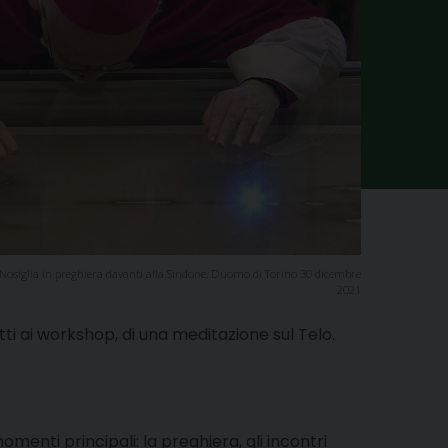
Nosiglia in preghiera davanti alla Sindone, Duomo di Torino 30 dicembre
2021
ti ai workshop, di una meditazione sul Telo.
omenti principali: la preghiera, gli incontri