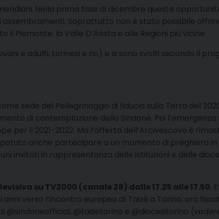
pomeridiani. Nella prima fase di dicembre queste opportun
 assembramenti. Soprattutto non è stato possibile offrire 
tto il Piemonte, la Valle D’Aosta e alle Regioni più vicine.
vani e adulti, torinesi e no) e si sono svolti secondo il pr
me sede del Pellegrinaggio di fiducia sulla Terra del 2020
momento di contemplazione della Sindone. Poi l’emergenza 
e per il 2021-2022. Ma l’offerta dell’Arcivescovo è rimas
nno potuto anche partecipare a un momento di preghiera 
uni invitati in rappresentanza delle istituzioni e delle dioc
levisiva su TV2000 (canale 28) dalle 17.25 alle 17.50
. 
 anni verso l’incontro europeo dì Taizé a Torino, ora fissa
l @sindoneofficial, @taizetorino e @diocesitorino (
vedere