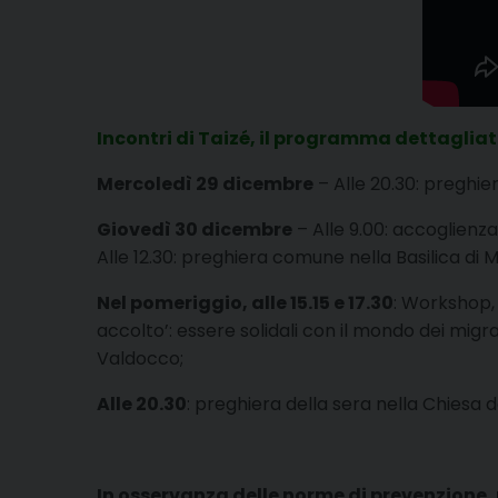
Incontri di Taizé, il programma dettaglia
Mercoledì 29 dicembre
– Alle 20.30: preghier
Giovedì 30 dicembre
– Alle 9.00: accoglienza
Alle 12.30: preghiera comune nella Basilica di Ma
Nel pomeriggio, alle 15.15 e 17.30
: Workshop, 
accolto’: essere solidali con il mondo dei mig
Valdocco;
Alle 20.30
: preghiera della sera nella Chiesa d
In osservanza delle norme di prevenzione, p