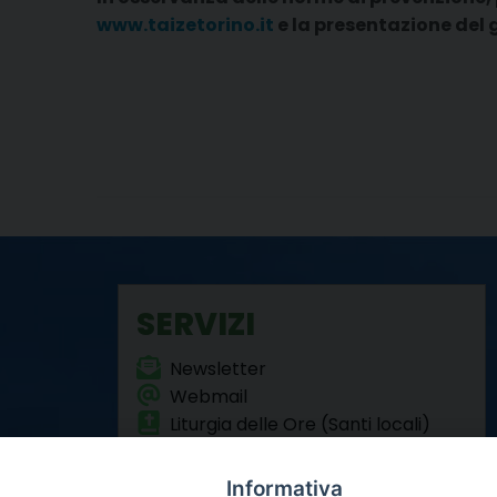
www.taizetorino.it
e la presentazione del 
SERVIZI
Newsletter
Webmail
Liturgia delle Ore (Santi locali)
Formazione Permanente
Informativa