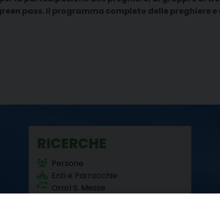
green pass. Il programma completo delle preghiere e d
RICERCHE
Persone
Enti e Parrocchie
Orari S. Messe
Beni Culturali