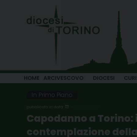
Skip
to
content
HOME
ARCIVESCOVO
DIOCESI
CUR
In Primo Piano
14 DICEMBRE 2021
Capodanno a Torino: i
contemplazione dell