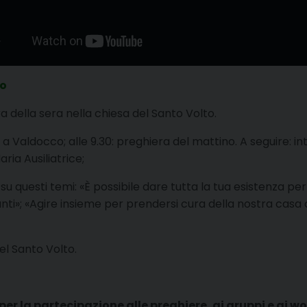
to
a della sera nella chiesa del Santo Volto.
 a Valdocco; alle 9.30: preghiera del mattino. A seguire: in
ria Ausiliatrice;
su questi temi: «È possibile dare tutta la tua esistenza per D
ranti»; «Agire insieme per prendersi cura della nostra casa
el Santo Volto.
er la partecipazione alle preghiere, ai gruppi e ai wo